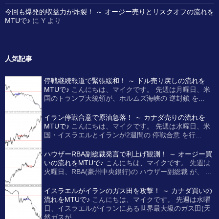
今回も爆発的収益力が炸裂！ ～ オージー売りとリスクオフの流れを
MTUで♪
に
Y
より
人気記事
停戦継続報道で緊張緩和！ ～ ドル売り戻しの流れを
MTUで♪
こんにちは、マイクです。 先週は月曜日、米
国のトランプ大統領が、ホルムズ海峡の 逆封鎖 を...
イラン停戦合意で原油急落！ ～ カナダ売りの流れを
MTUで♪
こんにちは、マイクです。 先週は水曜日、米
国・イスラエルとイランが2週間の 停戦合意 を行...
ハウザーRBA副総裁発言で利上げ観測！ ～ オージー買
いの流れをMTUで♪
こんにちは、マイクです。 先週は
火曜日、RBA(豪州中央銀行)の ハウザー副総裁 が、 ...
イスラエルがイランのガス田を攻撃！ ～ カナダ買いの
流れをMTUで♪
こんにちは、マイクです。 先週は水曜
日、イスラエルがイランにある世界最大級のガス田(天
然ガスが...