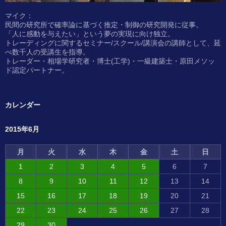
マイク：
民間の研究所で確率論に基づく推定・制御の研究開発に従事。
「人に感動を与えたい」という夢の実現に向け独立。
トレーディングに関するセミナー/スクール/講演会の講師として、延
べ数千人の受講生を指導。
トレーダー・相場学研究者・博士(工学)・一級建築士・原田メソッ
ド認定パートナー。
カレンダー
2015年6月
月
火
水
木
金
土
日
1
2
3
4
5
6
7
8
9
10
11
12
13
14
15
16
17
18
19
20
21
22
23
24
25
26
27
28
29
30