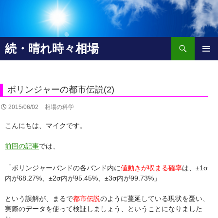
検
続・晴れ時々相場
索
コ
メインメ
ン
ニュー
テ
ン
ボリンジャーの都市伝説(2)
ツ
へ
2015/06/02
相場の科学
移
こんにちは、マイクです。
動
前回の記事
では、
「ボリンジャーバンドの各バンド内に
値動きが収まる確率
は、±1σ
内が68.27%、±2σ内が95.45%、±3σ内が99.73%」
という誤解が、まるで
都市伝説
のように蔓延している現状を憂い、
実際のデータを使って検証しましょう、ということになりました