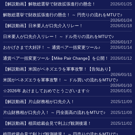
【解説動画】解散総選挙で財政拡張進行の懸念！
2026/01/25
解散総選挙で財政拡張進行の懸念！ ～ 円売りの流れをMTUで♪
2026/01/24
【解説動画】日米要人が口先介入リレー！
2026/01/18
日米要人が口先介入リレー！ ～ ドル売りの流れをMTUで♪
2026/01/17
おかげさまで大好評！ ～ 通貨ペア一括変更ツール♪
2026/01/14
通貨ペア一括変更ツール【Mike Pair Change】を公開！
2026/01/12
【解説動画】米国がベネズエラを軍事攻撃！【告知あり】
2026/01/11
米国がベネズエラを軍事攻撃！ ～ ドル買いの流れをMTUで♪
2026/01/10
☆2026年 あけましておめでとうございます☆
2026/01/01
【解説動画】片山財務相が口先介入！
2025/11/09
片山財務相が口先介入！ ～ 円全面高の流れをMTUで♪
2025/11/08
【解説動画】植田総裁会見で利上げ観測後退！
2025/11/02
植田総裁会見で利上げ観測後退！ ～ 円売りの流れをMTUで♪