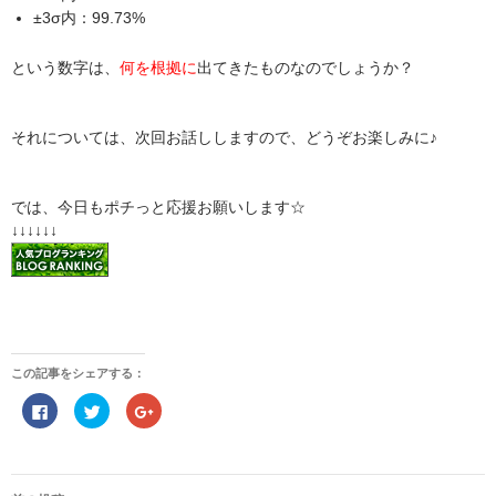
±3σ内：99.73%
という数字は、
何を根拠に
出てきたものなのでしょうか？
それについては、次回お話ししますので、どうぞお楽しみに♪
では、今日もポチっと応援お願いします☆
↓↓↓↓↓↓
この記事をシェアする：
F
ク
ク
a
リ
リ
c
ッ
ッ
e
ク
ク
b
し
し
o
て
て
投
o
T
G