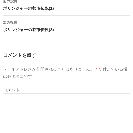
稿
前の投稿
k
w
o
で
i
o
ナ
ボリンジャーの都市伝説(1)
共
t
g
ビ
有
t
l
ゲ
す
e
e
る
r
+
ー
次の投稿
に
で
で
シ
は
共
共
ョ
ボリンジャーの都市伝説(3)
ク
有
有
リ
(
(
ン
ッ
新
新
ク
し
し
し
い
い
て
ウ
ウ
く
ィ
ィ
コメントを残す
だ
ン
ン
さ
ド
ド
い
ウ
ウ
(
で
で
メールアドレスが公開されることはありません。
*
が付いている欄
新
開
開
し
き
き
は必須項目です
い
ま
ま
ウ
す
す
ィ
)
)
ン
コメント
ド
ウ
で
開
き
ま
す
)