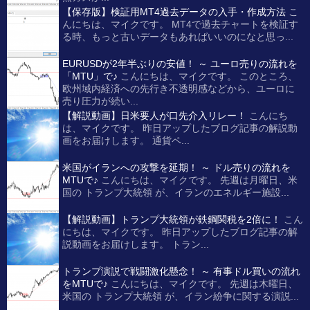
【保存版】検証用MT4過去データの入手・作成方法
こ
んにちは、マイクです。 MT4で過去チャートを検証す
る時、もっと古いデータもあればいいのになと思っ...
EURUSDが2年半ぶりの安値！ ～ ユーロ売りの流れを
「MTU」で♪
こんにちは、マイクです。 このところ、
欧州域内経済への先行き不透明感などから、ユーロに
売り圧力が続い...
【解説動画】日米要人が口先介入リレー！
こんにち
は、マイクです。 昨日アップしたブログ記事の解説動
画をお届けします。 通貨ペ...
米国がイランへの攻撃を延期！ ～ ドル売りの流れを
MTUで♪
こんにちは、マイクです。 先週は月曜日、米
国の トランプ大統領 が、イランのエネルギー施設...
【解説動画】トランプ大統領が鉄鋼関税を2倍に！
こん
にちは、マイクです。 昨日アップしたブログ記事の解
説動画をお届けします。 トラン...
トランプ演説で戦闘激化懸念！ ～ 有事ドル買いの流れ
をMTUで♪
こんにちは、マイクです。 先週は木曜日、
米国の トランプ大統領 が、イラン紛争に関する演説...