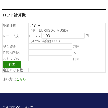
ロット計算機
決済通貨
（例：EURUSDならUSD）
レート入力
1
JPY
=
円
（
JPYの場合は1.00
）
現在資金
万円
許容損失比
％
ストップ幅
pips
適正ロット数
使い方は
こちら
♪
このブログについて