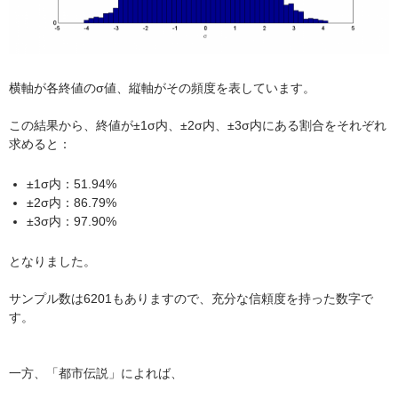
横軸が各終値のσ値、縦軸がその頻度を表しています。
この結果から、終値が±1σ内、±2σ内、±3σ内にある割合をそれぞれ
求めると：
±1σ内：51.94%
±2σ内：86.79%
±3σ内：97.90%
となりました。
サンプル数は6201もありますので、充分な信頼度を持った数字で
す。
一方、「都市伝説」によれば、