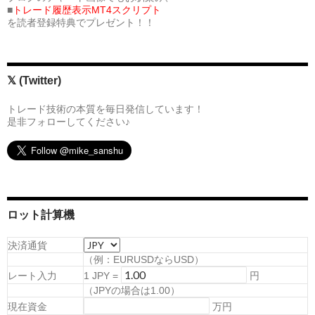
■
トレード履歴表示MT4スクリプト
を読者登録特典でプレゼント！！
𝕏 (Twitter)
トレード技術の本質を毎日発信しています！
是非フォローしてください♪
ロット計算機
決済通貨
（例：EURUSDならUSD）
レート入力
1
JPY
=
円
（
JPYの場合は1.00
）
現在資金
万円