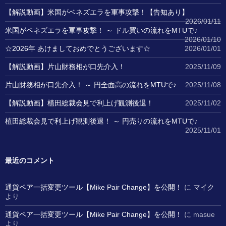
【解説動画】米国がベネズエラを軍事攻撃！【告知あり】
2026/01/11
米国がベネズエラを軍事攻撃！ ～ ドル買いの流れをMTUで♪
2026/01/10
☆2026年 あけましておめでとうございます☆
2026/01/01
【解説動画】片山財務相が口先介入！
2025/11/09
片山財務相が口先介入！ ～ 円全面高の流れをMTUで♪
2025/11/08
【解説動画】植田総裁会見で利上げ観測後退！
2025/11/02
植田総裁会見で利上げ観測後退！ ～ 円売りの流れをMTUで♪
2025/11/01
最近のコメント
通貨ペア一括変更ツール【Mike Pair Change】を公開！
に
マイク
より
通貨ペア一括変更ツール【Mike Pair Change】を公開！
に
masue
より