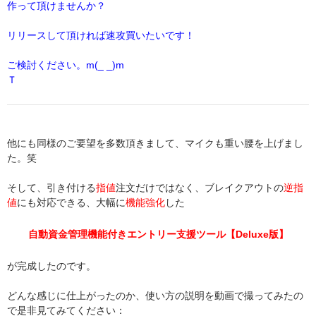
作って頂けませんか？
リリースして頂ければ速攻買いたいです！
ご検討ください。m(_ _)m
Ｔ
他にも同様のご要望を多数頂きまして、マイクも重い腰を上げまし
た。笑
そして、引き付ける
指値
注文だけではなく、ブレイクアウトの
逆指
値
にも対応できる、大幅に
機能強化
した
自動資金管理機能付きエントリー支援ツール【Deluxe版】
が完成したのです。
どんな感じに仕上がったのか、使い方の説明を動画で撮ってみたの
で是非見てみてください：