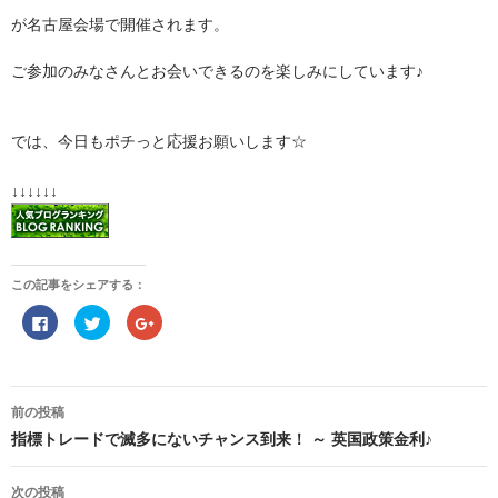
が名古屋会場で開催されます。
ご参加のみなさんとお会いできるのを楽しみにしています♪
では、今日もポチっと応援お願いします☆
↓↓↓↓↓↓
この記事をシェアする：
F
ク
ク
a
リ
リ
c
ッ
ッ
e
ク
ク
b
し
し
o
て
て
投
o
T
G
稿
前の投稿
k
w
o
で
i
o
ナ
指標トレードで滅多にないチャンス到来！ ～ 英国政策金利♪
共
t
g
ビ
有
t
l
ゲ
す
e
e
る
r
+
ー
次の投稿
に
で
で