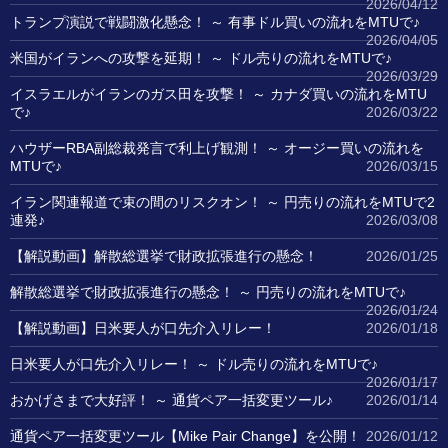
2026/04/12
トランプ演説で戦闘激化懸念！ ～ 有事ドル買いの流れをMTUで♪
2026/04/05
米国がイランへの攻撃を延期！ ～ ドル売りの流れをMTUで♪
2026/03/29
イスラエルがイランのガス田を攻撃！ ～ カナダ買いの流れをMTU
で♪
2026/03/22
ハウザーRBA副総裁発言で利上げ観測！ ～ オージー買いの流れを
MTUで♪
2026/03/15
イラン関連報道で束の間のリスクオン！ ～ 円売りの流れをMTUで2
連発♪
2026/03/08
【解説動画】解散総選挙で財政拡張進行の懸念！
2026/01/25
解散総選挙で財政拡張進行の懸念！ ～ 円売りの流れをMTUで♪
2026/01/24
【解説動画】日米要人が口先介入リレー！
2026/01/18
日米要人が口先介入リレー！ ～ ドル売りの流れをMTUで♪
2026/01/17
おかげさまで大好評！ ～ 通貨ペア一括変更ツール♪
2026/01/14
通貨ペア一括変更ツール【Mike Pair Change】を公開！
2026/01/12