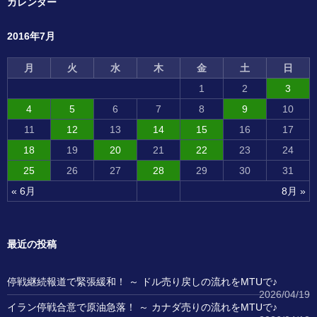
カレンダー
2016年7月
月
火
水
木
金
土
日
1
2
3
4
5
6
7
8
9
10
11
12
13
14
15
16
17
18
19
20
21
22
23
24
25
26
27
28
29
30
31
« 6月
8月 »
最近の投稿
停戦継続報道で緊張緩和！ ～ ドル売り戻しの流れをMTUで♪
2026/04/19
イラン停戦合意で原油急落！ ～ カナダ売りの流れをMTUで♪