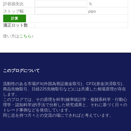
許容損失比
％
ストップ幅
pips
適正ロット数
使い方は
こちら
♪
このブログについて
流動性のある市場(FX(外国為替証拠金取引)、CFD(差金決済取引)、
商品先物取引、日経225先物取引など)には共通した相場原理が存在
します。
このブログでは、その原理を科学(確率統計学・複雑系科学・行動心
理学・認知科学)的手法で分析した研究成果と、それに基づく日々の
トレード事例などを発信しています。
同じ志を持つ方々との交流の場にできればと考えています。