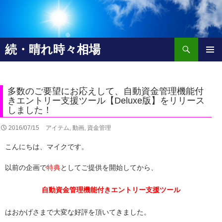
検
続・晴れ時々相場
索
コ
メインメ
ン
ニュー
テ
ン
多数のご要望にお応えして、自動資金管理機能付
ツ
きエントリー支援ツール【Deluxe版】をリリース
しました！
へ
移
2016/07/15
アイテム
,
動画
,
資金管理
動
こんにちは、マイクです。
以前の企画で
特典
としてご提供を開始してから、
自動資金管理機能付きエントリー支援ツール
はおかげさまで大変な好評を頂いてきました。