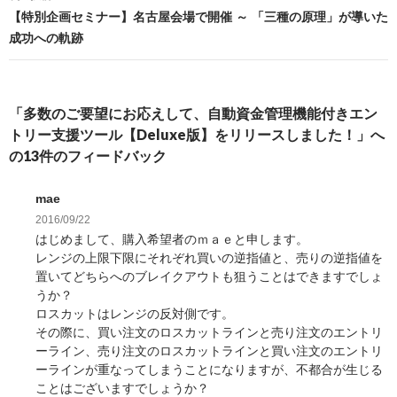
シ
は
共
共
ョ
【特別企画セミナー】名古屋会場で開催 ～ 「三種の原理」が導いた
ク
有
有
リ
(
(
ン
成功への軌跡
ッ
新
新
ク
し
し
し
い
い
て
ウ
ウ
く
ィ
ィ
だ
ン
ン
さ
ド
ド
「多数のご要望にお応えして、自動資金管理機能付きエン
い
ウ
ウ
(
で
で
トリー支援ツール【Deluxe版】をリリースしました！」へ
新
開
開
し
き
き
の13件のフィードバック
い
ま
ま
ウ
す
す
ィ
)
)
ン
mae
ド
ウ
で
2016/09/22
開
はじめまして、購入希望者のｍａｅと申します。
き
ま
レンジの上限下限にそれぞれ買いの逆指値と、売りの逆指値を
す
)
置いてどちらへのブレイクアウトも狙うことはできますでしょ
うか？
ロスカットはレンジの反対側です。
その際に、買い注文のロスカットラインと売り注文のエントリ
ーライン、売り注文のロスカットラインと買い注文のエントリ
ーラインが重なってしまうことになりますが、不都合が生じる
ことはございますでしょうか？