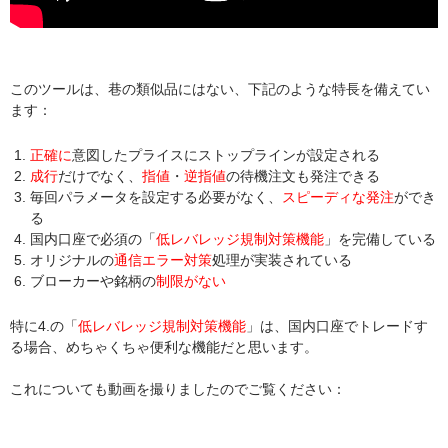
このツールは、巷の類似品にはない、下記のような特長を備えてい
ます：
正確に
意図したプライスにストップラインが設定される
成行
だけでなく、
指値
・
逆指値
の待機注文も発注できる
毎回パラメータを設定する必要がなく、
スピーディな発注
ができ
る
国内口座で必須の「
低レバレッジ規制対策機能
」を完備している
オリジナルの
通信エラー対策
処理が実装されている
ブローカーや銘柄の
制限がない
特に4.の「
低レバレッジ規制対策機能
」は、国内口座でトレードす
る場合、めちゃくちゃ便利な機能だと思います。
これについても動画を撮りましたのでご覧ください：