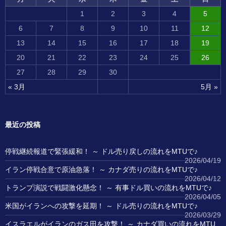
1
2
3
4
5
6
7
8
9
10
11
12
13
14
15
16
17
18
19
20
21
22
23
24
25
26
27
28
29
30
« 3月
5月 »
最近の投稿
停戦継続報道で緊張緩和！ ～ ドル売り戻しの流れをMTUで♪
2026/04/19
イラン停戦合意で原油急落！ ～ カナダ売りの流れをMTUで♪
2026/04/12
トランプ演説で戦闘激化懸念！ ～ 有事ドル買いの流れをMTUで♪
2026/04/05
米国がイランへの攻撃を延期！ ～ ドル売りの流れをMTUで♪
2026/03/29
イスラエルがイランのガス田を攻撃！ ～ カナダ買いの流れをMTU