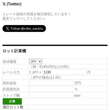
𝕏 (Twitter)
トレード技術の本質を毎日発信しています！
是非フォローしてください♪
ロット計算機
決済通貨
（例：EURUSDならUSD）
レート入力
1
JPY
=
円
（
JPYの場合は1.00
）
現在資金
万円
許容損失比
％
ストップ幅
pips
適正ロット数