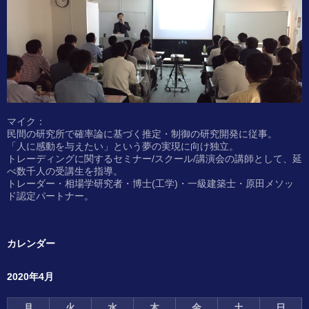
マイク：
民間の研究所で確率論に基づく推定・制御の研究開発に従事。
「人に感動を与えたい」という夢の実現に向け独立。
トレーディングに関するセミナー/スクール/講演会の講師として、延
べ数千人の受講生を指導。
トレーダー・相場学研究者・博士(工学)・一級建築士・原田メソッ
ド認定パートナー。
カレンダー
2020年4月
月
火
水
木
金
土
日