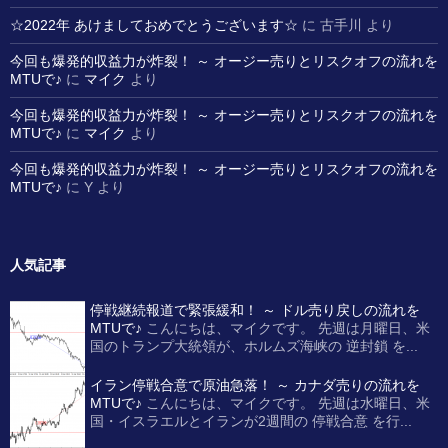
☆2022年 あけましておめでとうございます☆
に
古手川
より
今回も爆発的収益力が炸裂！ ～ オージー売りとリスクオフの流れを
MTUで♪
に
マイク
より
今回も爆発的収益力が炸裂！ ～ オージー売りとリスクオフの流れを
MTUで♪
に
マイク
より
今回も爆発的収益力が炸裂！ ～ オージー売りとリスクオフの流れを
MTUで♪
に
Y
より
人気記事
停戦継続報道で緊張緩和！ ～ ドル売り戻しの流れを
MTUで♪
こんにちは、マイクです。 先週は月曜日、米
国のトランプ大統領が、ホルムズ海峡の 逆封鎖 を...
イラン停戦合意で原油急落！ ～ カナダ売りの流れを
MTUで♪
こんにちは、マイクです。 先週は水曜日、米
国・イスラエルとイランが2週間の 停戦合意 を行...