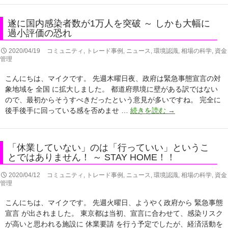
週
間
遂に国内感染者数が1万人を突破 ～ しかも大幅に
は、
過小評価の恐れ
全
力
2020/04/19
コミュニティ
,
トレード事例
,
ニュース
,
環境認識
,
相場の科学
,
資金
管理
学
習
こんにちは、マイクです。 先週木曜日夜、政府は緊急事態宣言の対
週
象地域を 全国 に拡大しました。 都道府県境に壁がある訳ではない
間
ので、最初からそうすべきだったという意見が多いですね。 完全に
に！
遂
後手後手に回っている感を否めませ …
続きを読む
→
に
国
内
「休業していない」のは「行っていい」というこ
感
とではありません！ ～ STAY HOME！！
染
者
2020/04/12
コミュニティ
,
トレード事例
,
ニュース
,
環境認識
,
相場の科学
,
資金
管理
数
が
こんにちは、マイクです。 先週火曜日、ようやく政府から 緊急事態
1
宣言 が出されました。 東京都は当初、宣言に合わせて、感染リスク
万
が高いと思われる施設に 休業要請 を行う予定でしたが、経済活動を
人