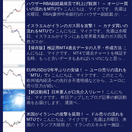
ハウザーRBA副総裁発言で利上げ観測！ ～ オージー買
いの流れをMTUで♪
こんにちは、マイクです。 先週は
火曜日、RBA(豪州中央銀行)の ハウザー副総裁 が、 ...
イスラエルがイランのガス田を攻撃！ ～ カナダ買いの
流れをMTUで♪
こんにちは、マイクです。 先週は水曜
日、イスラエルがイランにある世界最大級のガス田(天
然ガスが...
【保存版】検証用MT4過去データの入手・作成方法
こ
んにちは、マイクです。 MT4で過去チャートを検証す
る時、もっと古いデータもあればいいのになと思っ...
EURUSDが2年半ぶりの安値！ ～ ユーロ売りの流れを
「MTU」で♪
こんにちは、マイクです。 このところ、
欧州域内経済への先行き不透明感などから、ユーロに
売り圧力が続い...
【解説動画】日米要人が口先介入リレー！
こんにち
は、マイクです。 昨日アップしたブログ記事の解説動
画をお届けします。 通貨ペ...
米国がイランへの攻撃を延期！ ～ ドル売りの流れを
MTUで♪
こんにちは、マイクです。 先週は月曜日、米
国の トランプ大統領 が、イランのエネルギー施設...