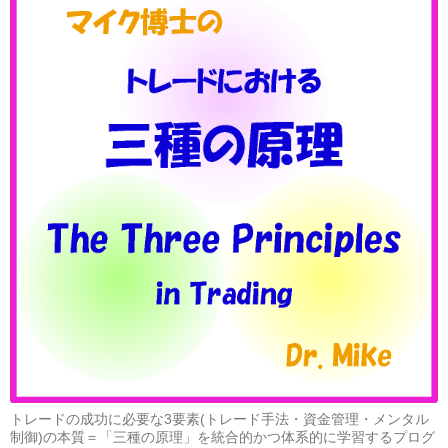
あ
命
り
を
ま
守
せ
る
ん！
た
～
め
STAY
に！
HOME！！
～
外
出
せ
ず
家
に
い
ま
し
ょ
う！！
トレードの成功に必要な3要素(トレード手法・資金管理・メンタル
制御)の本質＝「三種の原理」を統合的かつ体系的に学習するプログ