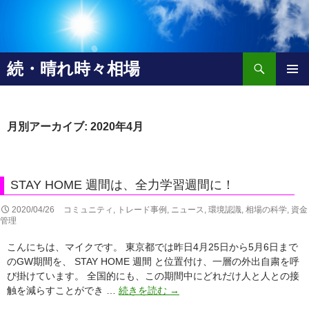
検
続・晴れ時々相場
索
コ
メインメ
ン
ニュー
テ
ン
月別アーカイブ: 2020年4月
ツ
へ
移
動
STAY HOME 週間は、全力学習週間に！
2020/04/26
コミュニティ
,
トレード事例
,
ニュース
,
環境認識
,
相場の科学
,
資金
管理
こんにちは、マイクです。 東京都では昨日4月25日から5月6日まで
のGW期間を、 STAY HOME 週間 と位置付け、一層の外出自粛を呼
び掛けています。 全国的にも、この期間中にどれだけ人と人との接
STAY
触を減らすことができ …
続きを読む
→
HOME