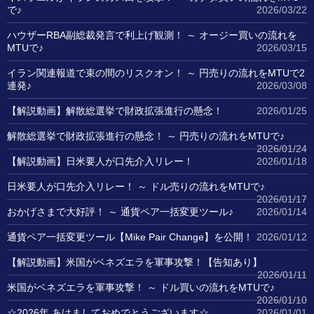
で♪
2026/03/22
ハウザーRBA副総裁発言で利上げ観測！ ～ オージー買いの流れを
MTUで♪
2026/03/15
イラン関連報道で束の間のリスクオン！ ～ 円売りの流れをMTUで2
連発♪
2026/03/08
【解説動画】解散総選挙で財政拡張進行の懸念！
2026/01/25
解散総選挙で財政拡張進行の懸念！ ～ 円売りの流れをMTUで♪
2026/01/24
【解説動画】日米要人が口先介入リレー！
2026/01/18
日米要人が口先介入リレー！ ～ ドル売りの流れをMTUで♪
2026/01/17
おかげさまで大好評！ ～ 通貨ペア一括変更ツール♪
2026/01/14
通貨ペア一括変更ツール【Mike Pair Change】を公開！
2026/01/12
【解説動画】米国がベネズエラを軍事攻撃！【告知あり】
2026/01/11
米国がベネズエラを軍事攻撃！ ～ ドル買いの流れをMTUで♪
2026/01/10
☆2026年 あけましておめでとうございます☆
2026/01/01