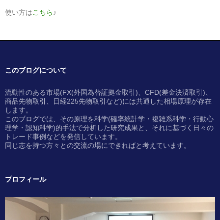
使い方は
こちら
♪
このブログについて
流動性のある市場(FX(外国為替証拠金取引)、CFD(差金決済取引)、
商品先物取引、日経225先物取引など)には共通した相場原理が存在
します。
このブログでは、その原理を科学(確率統計学・複雑系科学・行動心
理学・認知科学)的手法で分析した研究成果と、それに基づく日々の
トレード事例などを発信しています。
同じ志を持つ方々との交流の場にできればと考えています。
プロフィール