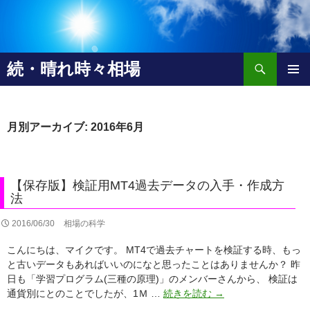
検
続・晴れ時々相場
索
コ
メインメ
ン
ニュー
テ
ン
月別アーカイブ: 2016年6月
ツ
へ
移
動
【保存版】検証用MT4過去データの入手・作成方
法
2016/06/30
相場の科学
こんにちは、マイクです。 MT4で過去チャートを検証する時、もっ
と古いデータもあればいいのになと思ったことはありませんか？ 昨
日も「学習プログラム(三種の原理)」のメンバーさんから、 検証は
【保
通貨別にとのことでしたが、1Ｍ …
続きを読む
→
存