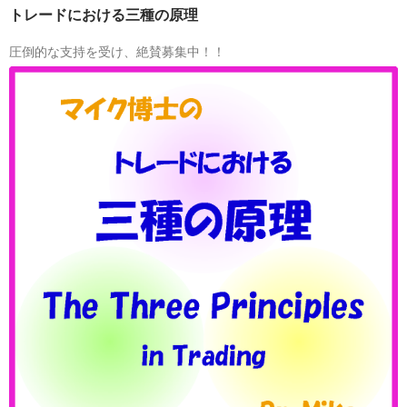
約
し
トレードにおける三種の原理
で
ま
ど
す！
圧倒的な支持を受け、絶賛募集中！！
ん
ど
ん
枠
が
埋
ま
っ
て
き
て
い
ま
す！
～
み
な
さ
ん