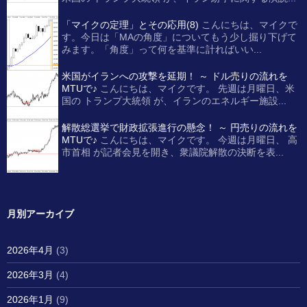
「マイクの定理」とその応用(8)
こんにちは、マイクで
す。今日は「MAの角度」についてもう少し掘り下げて
みます。「角度」って何を基準に計ればいい...
米国がイランへの攻撃を延期！ ～ ドル売りの流れを
MTUで♪
こんにちは、マイクです。 先週は月曜日、米
国の トランプ大統領 が、イランのエネルギー施設...
解散総選挙で財政拡張進行の懸念！ ～ 円売りの流れを
MTUで♪
こんにちは、マイクです。 今週は月曜日、 高
市首相 が記者会見を開き、衆議院解散の決断を表...
月別アーカイブ
2026年4月
(3)
2026年3月
(4)
2026年1月
(9)