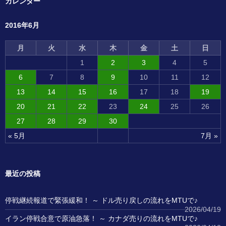
カレンダー
2016年6月
月
火
水
木
金
土
日
1
2
3
4
5
6
7
8
9
10
11
12
13
14
15
16
17
18
19
20
21
22
23
24
25
26
27
28
29
30
« 5月
7月 »
最近の投稿
停戦継続報道で緊張緩和！ ～ ドル売り戻しの流れをMTUで♪
2026/04/19
イラン停戦合意で原油急落！ ～ カナダ売りの流れをMTUで♪