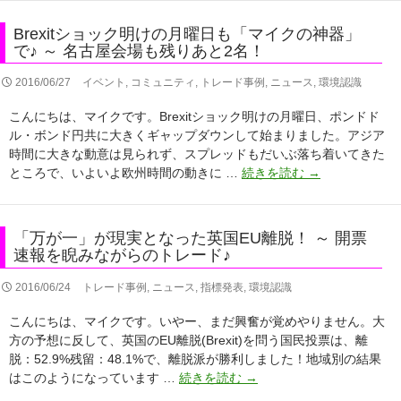
企
貨
画
を
Brexitショック明けの月曜日も「マイクの神器」
セ
チ
で♪ ～ 名古屋会場も残りあと2名！
ミ
ョ
ナ
イ
2016/06/27
イベント
,
コミュニティ
,
トレード事例
,
ニュース
,
環境認識
ー】
ス
こんにちは、マイクです。Brexitショック明けの月曜日、ポンドド
名
♪
ル・ボンド円共に大きくギャップダウンして始まりました。アジア
古
時間に大きな動意は見られず、スプレッドもだいぶ落ち着いてきた
屋
Brexit
ところで、いよいよ欧州時間の動きに …
続きを読む
→
会
シ
場
ョ
も
ッ
満
「万が一」が現実となった英国EU離脱！ ～ 開票
ク
席
速報を睨みながらのトレード♪
明
と
け
な
2016/06/24
トレード事例
,
ニュース
,
指標発表
,
環境認識
の
り
こんにちは、マイクです。いやー、まだ興奮が覚めやりません。大
月
ま
方の予想に反して、英国のEU離脱(Brexit)を問う国民投票は、離
曜
し
脱：52.9%残留：48.1%で、離脱派が勝利しました！地域別の結果
日
た！
「万
はこのようになっています …
続きを読む
→
も
が
「マ