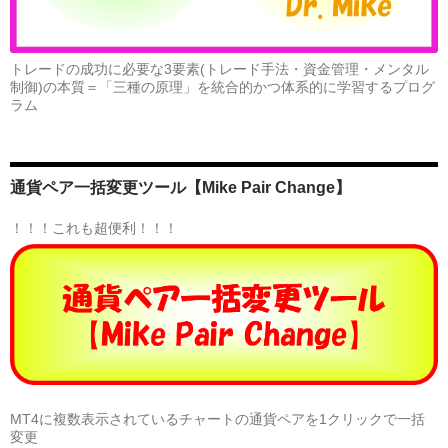
の
熱
い
トレードの成功に必要な3要素(トレード手法・資金管理・メンタル
メ
制御)の本質＝「三種の原理」を統合的かつ体系的に学習するプログ
ッ
ラム
セ
ー
ジ
に
通貨ペア一括変更ツール【Mike Pair Change】
ご
返
！！！これも超便利！！！
信
♪
MT4に複数表示されているチャートの通貨ペアを1クリックで一括
変更