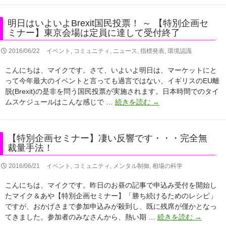
一」
イ
が
ク
明日はいよいよBrexit国民投票！ ～ 【特別企画セ
現
の
ミナー】東京会場は定員に達して受付終了
実
神
と
器」
2016/06/22
イベント
,
コミュニティ
,
ニュース
,
指標発表
,
環境認識
な
で
こんにちは、マイクです。さて、いよいよ明日は、マーケットにと
っ
♪
って今年最大のイベントと言っても過言ではない、イギリスのEU離
た
～
脱(Brexit)の是非を問う国民投票が実施されます。日本時間でのタイ
英
名
明
ムスケジュールはこんな感じで …
続きを読む
→
国
古
日
EU
屋
は
離
会
い
脱！
場
【特別企画セミナー】凄い反響です・・・完全無
よ
～
も
裁量手法！
い
開
残
よ
票
2016/06/21
イベント
,
コミュニティ
,
メンタル制御
,
相場の科学
り
Brexit
速
あ
こんにちは、マイクです。昨日のお昼の記事で申込み受付を開始し
国
報
と
たマイク＆あや【特別企画セミナー】「勝ち続けるためのレシピ」
民
を
2
ですが、おかげさまで参加申込みが殺到し、既に残席が僅かとなっ
投
睨
名！
【特
てきました。参加者のみなさんから、熱い期 …
続きを読む
→
票！
み