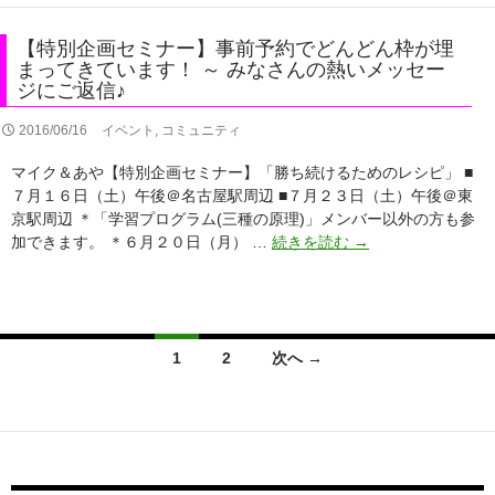
企
始
終
画
し
了
【特別企画セミナー】事前予約でどんどん枠が埋
セ
ま
まってきています！ ～ みなさんの熱いメッセー
ミ
す！
ジにご返信♪
ナ
ー】
2016/06/16
イベント
,
コミュニティ
い
マイク＆あや【特別企画セミナー】「勝ち続けるためのレシピ」 ■
よ
７月１６日（土）午後＠名古屋駅周辺 ■７月２３日（土）午後＠東
い
京駅周辺 ＊「学習プログラム(三種の原理)」メンバー以外の方も参
よ
【特
加できます。 ＊６月２０日（月） …
続きを読む
→
明
別
日、
企
6/20(月)
画
正
セ
午
投
ミ
1
2
次へ →
に
稿
ナ
ナ
受
ビ
ー】
付
ゲ
事
を
ー
前
シ
開
ョ
予
始
ン