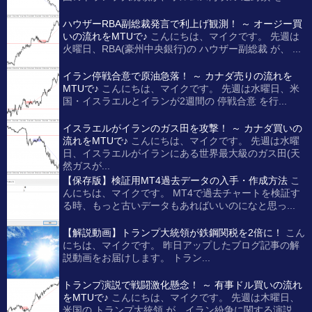
ハウザーRBA副総裁発言で利上げ観測！ ～ オージー買
いの流れをMTUで♪
こんにちは、マイクです。 先週は
火曜日、RBA(豪州中央銀行)の ハウザー副総裁 が、 ...
イラン停戦合意で原油急落！ ～ カナダ売りの流れを
MTUで♪
こんにちは、マイクです。 先週は水曜日、米
国・イスラエルとイランが2週間の 停戦合意 を行...
イスラエルがイランのガス田を攻撃！ ～ カナダ買いの
流れをMTUで♪
こんにちは、マイクです。 先週は水曜
日、イスラエルがイランにある世界最大級のガス田(天
然ガスが...
【保存版】検証用MT4過去データの入手・作成方法
こ
んにちは、マイクです。 MT4で過去チャートを検証す
る時、もっと古いデータもあればいいのになと思っ...
【解説動画】トランプ大統領が鉄鋼関税を2倍に！
こん
にちは、マイクです。 昨日アップしたブログ記事の解
説動画をお届けします。 トラン...
トランプ演説で戦闘激化懸念！ ～ 有事ドル買いの流れ
をMTUで♪
こんにちは、マイクです。 先週は木曜日、
米国の トランプ大統領 が、イラン紛争に関する演説...