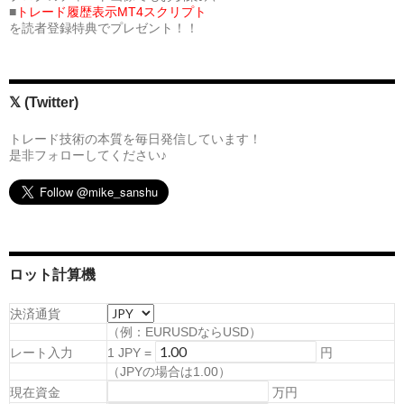
■
トレード履歴表示MT4スクリプト
を読者登録特典でプレゼント！！
𝕏 (Twitter)
トレード技術の本質を毎日発信しています！
是非フォローしてください♪
ロット計算機
決済通貨
（例：EURUSDならUSD）
レート入力
1
JPY
=
円
（
JPYの場合は1.00
）
現在資金
万円