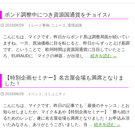
版】
検
ポンド調整中につき資源国通貨をチョイス♪
証
用
2016/06/29
トレード事例
,
ニュース
,
環境認識
MT4
過
こんにちは、マイクです。昨日からポンド系は調整局面が続いてい
去
ますね。一方、原油価格に目を転じると、昨日からずっと上げ基調
デ
です。ということで、欧州時間は資源国通貨に注目していたとこ
ポ
ー
ろ、EURAUDに「マイクの神器」が出現し …
続きを読む
→
ン
タ
ド
の
調
入
【特別企画セミナー】名古屋会場も満席となりま
整
手・
した！
中
作
に
成
2016/06/28
イベント
,
コミュニティ
つ
方
こんにちは、マイクです。昨日の記事でも「最後のチャンス」とお
き
法
知らせしましたが、マイク＆あや【特別企画セミナー】「勝ち続け
資
るためのレシピ」遂に名古屋会場も満席となりました！お申込み頂
源
【特
いたみなさん、ありがとうございました。当 …
続きを読む
→
国
別
通