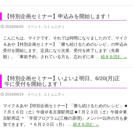
別
～
な
企
【特
が
画
別
ら
【特別企画セミナー】申込みを開始します！
セ
企
の
ミ
画
2016/06/20
イベント
,
コミュニティ
ト
ナ
セ
レ
ー】
こんにちは、マイクです。それでは時間になりましたので、マイク
ミ
ー
凄
＆あや【特別企画セミナー】「勝ち続けるためのレシピ」の申込み
ナ
ド
い
受付を開始します。定員になり次第、受付を終了します（先着
ー】
♪
【特
反
順）。「事前予約」されている方も、忘れずに本 …
続きを読む
→
東
別
響
京
企
で
会
画
す・・・
場
【特別企画セミナー】いよいよ明日、6/20(月)正
セ
完
は
午に受付を開始します！
ミ
全
定
ナ
無
2016/06/19
イベント
,
コミュニティ
員
ー】
裁
に
マイク＆あや【特別企画セミナー】「勝ち続けるためのレシピ」 ■
申
量
達
７月１６日（土）午後＠名古屋駅周辺 ■７月２３日（土）午後＠東
込
手
し
京駅周辺 ＊「学習プログラム(三種の原理)」メンバー以外の方も参
み
法！
て
【特
加できます。 ＊６月２０日（月） …
続きを読む
→
を
受
別
開
付