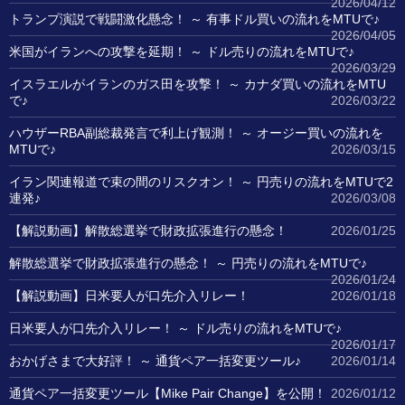
2026/04/12
トランプ演説で戦闘激化懸念！ ～ 有事ドル買いの流れをMTUで♪
2026/04/05
米国がイランへの攻撃を延期！ ～ ドル売りの流れをMTUで♪
2026/03/29
イスラエルがイランのガス田を攻撃！ ～ カナダ買いの流れをMTU
で♪
2026/03/22
ハウザーRBA副総裁発言で利上げ観測！ ～ オージー買いの流れを
MTUで♪
2026/03/15
イラン関連報道で束の間のリスクオン！ ～ 円売りの流れをMTUで2
連発♪
2026/03/08
【解説動画】解散総選挙で財政拡張進行の懸念！
2026/01/25
解散総選挙で財政拡張進行の懸念！ ～ 円売りの流れをMTUで♪
2026/01/24
【解説動画】日米要人が口先介入リレー！
2026/01/18
日米要人が口先介入リレー！ ～ ドル売りの流れをMTUで♪
2026/01/17
おかげさまで大好評！ ～ 通貨ペア一括変更ツール♪
2026/01/14
通貨ペア一括変更ツール【Mike Pair Change】を公開！
2026/01/12