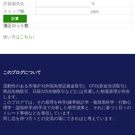
許容損失比
％
ストップ幅
pips
適正ロット数
使い方は
こちら
♪
このブログについて
流動性のある市場(FX(外国為替証拠金取引)、CFD(差金決済取引)、
商品先物取引、日経225先物取引など)には共通した相場原理が存在
します。
このブログでは、その原理を科学(確率統計学・複雑系科学・行動心
理学・認知科学)的手法で分析した研究成果と、それに基づく日々の
トレード事例などを発信しています。
同じ志を持つ方々との交流の場にできればと考えています。