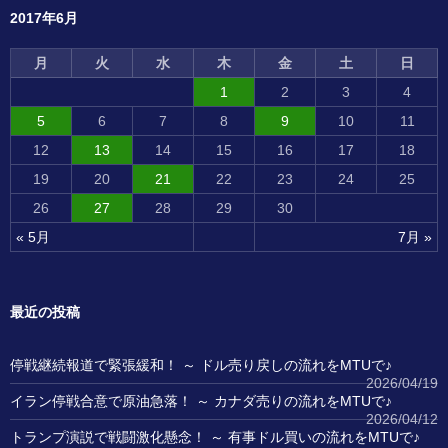
2017年6月
月
火
水
木
金
土
日
1
2
3
4
5
6
7
8
9
10
11
12
13
14
15
16
17
18
19
20
21
22
23
24
25
26
27
28
29
30
« 5月
7月 »
最近の投稿
停戦継続報道で緊張緩和！ ～ ドル売り戻しの流れをMTUで♪
2026/04/19
イラン停戦合意で原油急落！ ～ カナダ売りの流れをMTUで♪
2026/04/12
トランプ演説で戦闘激化懸念！ ～ 有事ドル買いの流れをMTUで♪