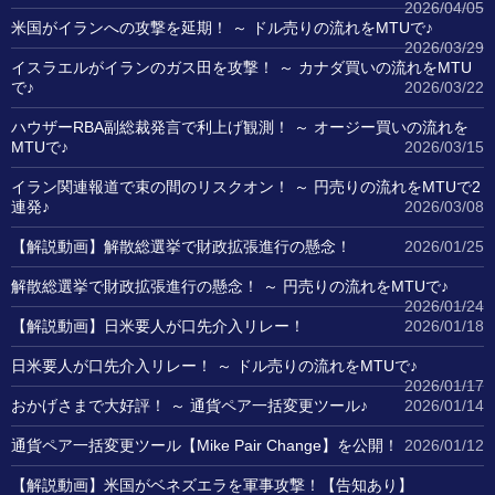
2026/04/05
米国がイランへの攻撃を延期！ ～ ドル売りの流れをMTUで♪
2026/03/29
イスラエルがイランのガス田を攻撃！ ～ カナダ買いの流れをMTU
で♪
2026/03/22
ハウザーRBA副総裁発言で利上げ観測！ ～ オージー買いの流れを
MTUで♪
2026/03/15
イラン関連報道で束の間のリスクオン！ ～ 円売りの流れをMTUで2
連発♪
2026/03/08
【解説動画】解散総選挙で財政拡張進行の懸念！
2026/01/25
解散総選挙で財政拡張進行の懸念！ ～ 円売りの流れをMTUで♪
2026/01/24
【解説動画】日米要人が口先介入リレー！
2026/01/18
日米要人が口先介入リレー！ ～ ドル売りの流れをMTUで♪
2026/01/17
おかげさまで大好評！ ～ 通貨ペア一括変更ツール♪
2026/01/14
通貨ペア一括変更ツール【Mike Pair Change】を公開！
2026/01/12
【解説動画】米国がベネズエラを軍事攻撃！【告知あり】