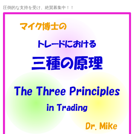
を
ン
見
開
圧倒的な支持を受け、絶賛募集中！！
ド
な
催
下
が
し
落
ら
ま
を
思
す
「マ
う、
♪
イ
確
ク
率
の
論
神
的
器」
観
で
点
♪
に
お
け
る
テ
ニ
ス
と
ト