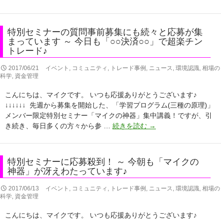
別
セ
ミ
特別セミナーの質問事前募集にも続々と応募が集
ナ
まっています ～ 今日も「○○決済○○」で超楽チン
ー
トレード♪
の
質
2017/06/21
イベント
,
コミュニティ
,
トレード事例
,
ニュース
,
環境認識
,
相場の
科学
,
資金管理
問
事
こんにちは、マイクです。 いつも応援ありがとうございます♪
前
↓↓↓↓↓↓ 先週から募集を開始した、「学習プログラム(三種の原理)」
募
メンバー限定特別セミナー「マイクの神器」集中講義！ですが、引
集
特
き続き、毎日多くの方々から参 …
続きを読む
→
は
別
今
セ
週
ミ
特別セミナーに応募殺到！ ～ 今朝も「マイクの
金
ナ
神器」が冴えわたっています♪
曜
ー
日
の
2017/06/13
イベント
,
コミュニティ
,
トレード事例
,
ニュース
,
環境認識
,
相場の
ま
科学
,
資金管理
質
で！
問
～
こんにちは、マイクです。 いつも応援ありがとうございます♪
事