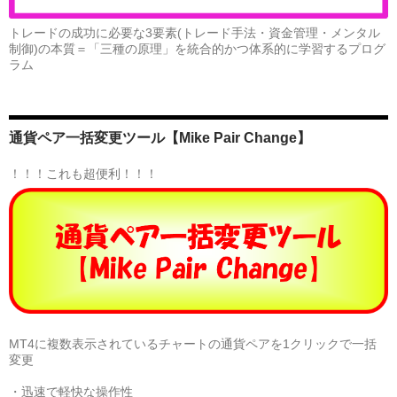
レ
ー
トレードの成功に必要な3要素(トレード手法・資金管理・メンタル
制御)の本質＝「三種の原理」を統合的かつ体系的に学習するプログ
ド
ラム
の
共
通
点
通貨ペア一括変更ツール【Mike Pair Change】
♪
！！！これも超便利！！！
MT4に複数表示されているチャートの通貨ペアを1クリックで一括
変更
・迅速で軽快な操作性