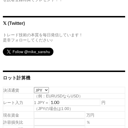
𝕏 (Twitter)
トレード技術の本質を毎日発信しています！
是非フォローしてください♪
ロット計算機
決済通貨
（例：EURUSDならUSD）
レート入力
1
JPY
=
円
（
JPYの場合は1.00
）
現在資金
万円
許容損失比
％