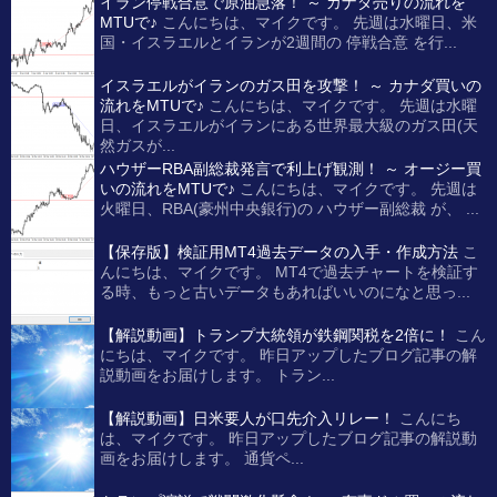
イラン停戦合意で原油急落！ ～ カナダ売りの流れを
MTUで♪
こんにちは、マイクです。 先週は水曜日、米
国・イスラエルとイランが2週間の 停戦合意 を行...
イスラエルがイランのガス田を攻撃！ ～ カナダ買いの
流れをMTUで♪
こんにちは、マイクです。 先週は水曜
日、イスラエルがイランにある世界最大級のガス田(天
然ガスが...
ハウザーRBA副総裁発言で利上げ観測！ ～ オージー買
いの流れをMTUで♪
こんにちは、マイクです。 先週は
火曜日、RBA(豪州中央銀行)の ハウザー副総裁 が、 ...
【保存版】検証用MT4過去データの入手・作成方法
こ
んにちは、マイクです。 MT4で過去チャートを検証す
る時、もっと古いデータもあればいいのになと思っ...
【解説動画】トランプ大統領が鉄鋼関税を2倍に！
こん
にちは、マイクです。 昨日アップしたブログ記事の解
説動画をお届けします。 トラン...
【解説動画】日米要人が口先介入リレー！
こんにち
は、マイクです。 昨日アップしたブログ記事の解説動
画をお届けします。 通貨ペ...