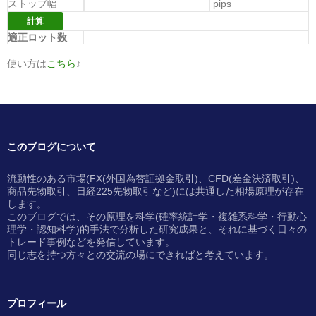
ストップ幅
pips
適正ロット数
使い方は
こちら
♪
このブログについて
流動性のある市場(FX(外国為替証拠金取引)、CFD(差金決済取引)、
商品先物取引、日経225先物取引など)には共通した相場原理が存在
します。
このブログでは、その原理を科学(確率統計学・複雑系科学・行動心
理学・認知科学)的手法で分析した研究成果と、それに基づく日々の
トレード事例などを発信しています。
同じ志を持つ方々との交流の場にできればと考えています。
プロフィール