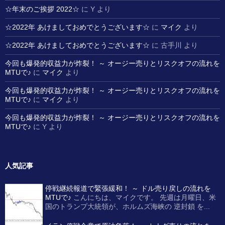
☆年末のご挨拶 2022☆
に
Y
より
☆2022年 あけましておめでとうございます☆
に
マイク
より
☆2022年 あけましておめでとうございます☆
に
古手川
より
今回も爆発的収益力が炸裂！ ～ オージー売りとリスクオフの流れを
MTUで♪
に
マイク
より
今回も爆発的収益力が炸裂！ ～ オージー売りとリスクオフの流れを
MTUで♪
に
マイク
より
今回も爆発的収益力が炸裂！ ～ オージー売りとリスクオフの流れを
MTUで♪
に
Y
より
人気記事
停戦継続報道で緊張緩和！ ～ ドル売り戻しの流れを
MTUで♪
こんにちは、マイクです。 先週は月曜日、米
国のトランプ大統領が、ホルムズ海峡の 逆封鎖 を...