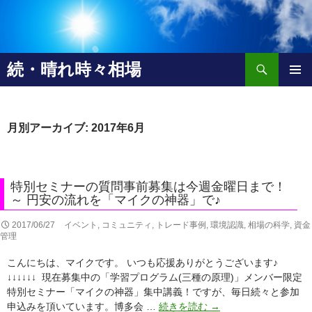
検
続・晴れ時々相場
索
コ
メインメ
ン
ニュー
テ
ン
月別アーカイブ: 2017年6月
ツ
へ
移
動
特別セミナーの質問事前募集は今週金曜日まで！
～ 円安の流れを「マイクの神器」で♪
2017/06/27
イベント
,
コミュニティ
,
トレード事例
,
環境認識
,
相場の科学
,
資金
管理
こんにちは、マイクです。 いつも応援ありがとうございます♪
↓↓↓↓↓↓ 現在募集中の「学習プログラム(三種の原理)」メンバー限定
特別セミナー「マイクの神器」集中講義！ですが、毎日続々と参加
特
申込みを頂いています。博多会 …
続きを読む
→