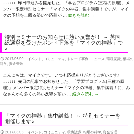
円
↓↓↓↓↓↓ 昨日申込みを開始した、「学習プログラム(三種の原理)」メ
前
安
ンバー限定特別セミナー「マイクの神器」集中講義！ですが、マイ
募
の
特
クの予想を上回る勢いで応募が …
続きを読む
→
集
流
別
に
れ
セ
も
を
ミ
続々
特別セミナーのお知らせに熱い反響が！ ～ 英国
「マ
ナ
総選挙を受けたポンド下落を「マイクの神器」で
と
イ
ー
♪
応
ク
に
募
の
応
2017/06/09
イベント
,
コミュニティ
,
トレード事例
,
ニュース
,
環境認識
,
相場の
が
科学
,
資金管理
神
募
集
器」
殺
ま
こんにちは、マイクです。 いつも応援ありがとうございます♪
で
到！
っ
↓↓↓↓↓↓ 先日の記事でお知らせした、「学習プログラム(三種の原
♪
～
て
理)」メンバー限定特別セミナー「マイクの神器」集中講義！に、み
今
い
特
なさんから多くの熱い反響を頂い …
続きを読む
→
朝
ま
別
も
す
セ
「マ
～
ミ
「マイクの神器」集中講義！ ～ 特別セミナーを
イ
今
ナ
開催します♪
ク
日
ー
の
も
の
2017/06/05
イベント
,
コミュニティ
,
環境認識
,
相場の科学
,
資金管理