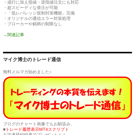
・成行に加え指値・逆指値注文にも対応
・超スピーディな発注が可能
・「低レバレッジ規制対策機能」完備
・オリジナルの通信エラー対策処理
・ブローカーや銘柄の制限なし
→
関連記事
マイク博士のトレード通信
無料メルマガ始めました♪
ブログのチャート画像でもお馴染み、
■
トレード履歴表示MT4スクリプト
を読者登録特典でプレゼント！！