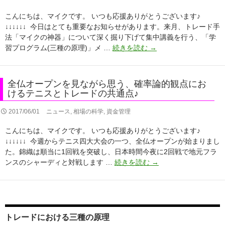
神
「○○
お
器」
決
こんにちは、マイクです。 いつも応援ありがとうございます♪
知
が
済
↓↓↓↓↓↓ 今日はとても重要なお知らせがあります。来月、トレード手
ら
冴
○○」
法「マイクの神器」について深く掘り下げて集中講義を行う、「学
せ
え
で
「マ
習プログラム(三種の原理)」メ …
続きを読む
→
に
わ
超
イ
熱
た
楽
ク
い
っ
チ
の
反
全仏オープンを見ながら思う、確率論的観点にお
て
ン
神
響
けるテニスとトレードの共通点♪
い
ト
器」
が！
ま
レ
集
～
2017/06/01
ニュース
,
相場の科学
,
資金管理
す
ー
中
英
♪
こんにちは、マイクです。 いつも応援ありがとうございます♪
ド
講
国
↓↓↓↓↓↓ 今週からテニス四大大会の一つ、全仏オープンが始まりまし
♪
義！
総
た。錦織は順当に1回戦を突破し、日本時間今夜に2回戦で地元フラ
～
選
全
ンスのシャーディと対戦します …
続きを読む
→
特
挙
仏
別
を
オ
セ
受
ー
ミ
け
プ
ナ
た
ン
ー
トレードにおける三種の原理
ポ
を