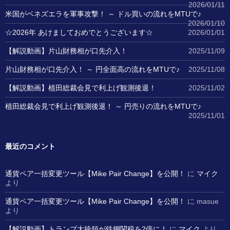
2026/01/11
米国がベネズエラを軍事攻撃！ ～ ドル買いの流れをMTUで♪
2026/01/10
☆2026年 あけましておめでとうございます☆
2026/01/01
【解説動画】片山財務相が口先介入！
2025/11/09
片山財務相が口先介入！ ～ 円全面高の流れをMTUで♪
2025/11/08
【解説動画】植田総裁会見で利上げ観測後退！
2025/11/02
植田総裁会見で利上げ観測後退！ ～ 円売りの流れをMTUで♪
2025/11/01
最近のコメント
通貨ペア一括変更ツール【Mike Pair Change】を公開！
に
マイク
より
通貨ペア一括変更ツール【Mike Pair Change】を公開！
に
masue
より
【解説動画】トランプ大統領が鉄鋼関税を2倍に！
に
マイク
より