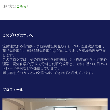
使い方は
こちら
♪
このブログについて
流動性のある市場(FX(外国為替証拠金取引)、CFD(差金決済取引)、
商品先物取引、日経225先物取引など)には共通した相場原理が存在
します。
このブログでは、その原理を科学(確率統計学・複雑系科学・行動心
理学・認知科学)的手法で分析した研究成果と、それに基づく日々の
トレード事例などを発信しています。
同じ志を持つ方々との交流の場にできればと考えています。
プロフィール