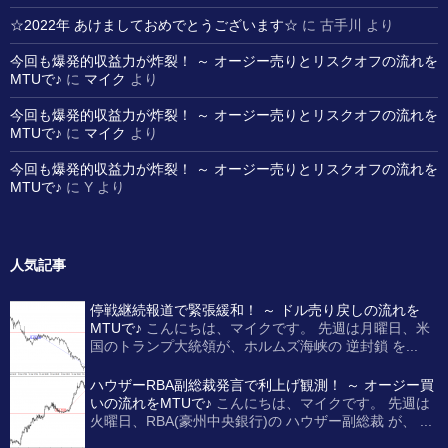
☆2022年 あけましておめでとうございます☆
に
古手川
より
今回も爆発的収益力が炸裂！ ～ オージー売りとリスクオフの流れを
MTUで♪
に
マイク
より
今回も爆発的収益力が炸裂！ ～ オージー売りとリスクオフの流れを
MTUで♪
に
マイク
より
今回も爆発的収益力が炸裂！ ～ オージー売りとリスクオフの流れを
MTUで♪
に
Y
より
人気記事
停戦継続報道で緊張緩和！ ～ ドル売り戻しの流れを
MTUで♪
こんにちは、マイクです。 先週は月曜日、米
国のトランプ大統領が、ホルムズ海峡の 逆封鎖 を...
ハウザーRBA副総裁発言で利上げ観測！ ～ オージー買
いの流れをMTUで♪
こんにちは、マイクです。 先週は
火曜日、RBA(豪州中央銀行)の ハウザー副総裁 が、 ...