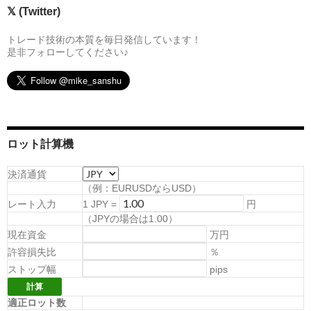
𝕏 (Twitter)
トレード技術の本質を毎日発信しています！
是非フォローしてください♪
ロット計算機
決済通貨
（例：EURUSDならUSD）
レート入力
1
JPY
=
円
（
JPYの場合は1.00
）
現在資金
万円
許容損失比
％
ストップ幅
pips
適正ロット数