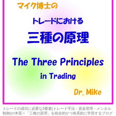
♪
外
の
悪
化！
～
カ
ナ
ダ
売
り
の
流
れ
を
MTU
で
♪
トレードの成功に必要な3要素(トレード手法・資金管理・メンタル
制御)の本質＝「三種の原理」を統合的かつ体系的に学習するプログ