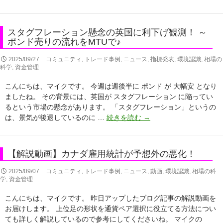
説
動
画】
スタグフレーション懸念の英国に利下げ観測！ ～
ス
ポンド売りの流れをMTUで♪
タ
グ
2025/09/27
コミュニティ
,
トレード事例
,
ニュース
,
指標発表
,
環境認識
,
相場の
科学
,
資金管理
フ
レ
こんにちは、マイクです。 今週は週後半に ポンド が 大幅安 となり
ー
ましたね。 その背景には、英国が スタグフレーション に陥ってい
シ
るという市場の懸念があります。 「スタグフレーション」というの
ョ
ス
は、景気が後退しているのに …
続きを読む
→
ン
タ
懸
グ
念
フ
の
【解説動画】カナダ雇用統計が予想外の悪化！
レ
英
ー
2025/09/07
コミュニティ
,
トレード事例
,
ニュース
,
動画
,
環境認識
,
相場の科
国
シ
学
,
資金管理
に
ョ
利
こんにちは、マイクです。 昨日アップしたブログ記事の解説動画を
ン
下
お届けします。 上位足の形状を通貨ペア選択に役立てる方法につい
懸
げ
ても詳しく解説しているので参考にしてくださいね。 マイクの
念