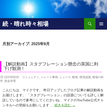
検
続・晴れ時々相場
索
コ
メインメ
ン
ニュー
テ
ン
月別アーカイブ: 2025年9月
ツ
へ
移
動
【解説動画】スタグフレーション懸念の英国に利
下げ観測！
2025/09/28
コミュニティ
,
トレード事例
,
ニュース
,
動画
,
環境認識
,
相場の科
学
,
資金管理
こんにちは、マイクです。 昨日アップしたブログ記事の解説動画を
お届けします。 「スタグフレーション」の語源についても詳しく解
説しているので参考にしてくださいね。 マイクのYouTube公式チャ
【解
ンネルへの登録もお願いします …
続きを読む
→