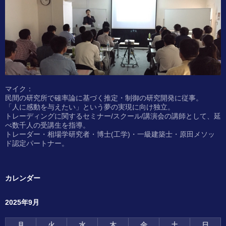
マイク：
民間の研究所で確率論に基づく推定・制御の研究開発に従事。
「人に感動を与えたい」という夢の実現に向け独立。
トレーディングに関するセミナー/スクール/講演会の講師として、延
べ数千人の受講生を指導。
トレーダー・相場学研究者・博士(工学)・一級建築士・原田メソッ
ド認定パートナー。
カレンダー
2025年9月
月
火
水
木
金
土
日