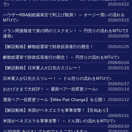
で♪
2026/03/22
ハウザーRBA副総裁発言で利上げ観測！ ～ オージー買いの流れを
MTUで♪
2026/03/15
イラン関連報道で束の間のリスクオン！ ～ 円売りの流れをMTUで2
連発♪
2026/03/08
【解説動画】解散総選挙で財政拡張進行の懸念！
2026/01/25
解散総選挙で財政拡張進行の懸念！ ～ 円売りの流れをMTUで♪
2026/01/24
【解説動画】日米要人が口先介入リレー！
2026/01/18
日米要人が口先介入リレー！ ～ ドル売りの流れをMTUで♪
2026/01/17
おかげさまで大好評！ ～ 通貨ペア一括変更ツール♪
2026/01/14
通貨ペア一括変更ツール【Mike Pair Change】を公開！
2026/01/12
【解説動画】米国がベネズエラを軍事攻撃！【告知あり】
2026/01/11
米国がベネズエラを軍事攻撃！ ～ ドル買いの流れをMTUで♪
2026/01/10
☆2026年 あけましておめでとうございます☆
2026/01/01