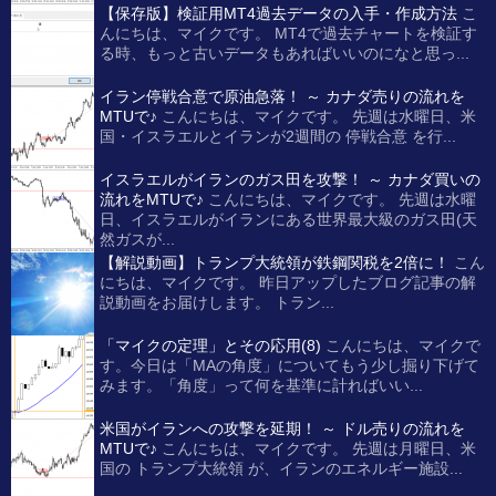
【保存版】検証用MT4過去データの入手・作成方法
こ
んにちは、マイクです。 MT4で過去チャートを検証す
る時、もっと古いデータもあればいいのになと思っ...
イラン停戦合意で原油急落！ ～ カナダ売りの流れを
MTUで♪
こんにちは、マイクです。 先週は水曜日、米
国・イスラエルとイランが2週間の 停戦合意 を行...
イスラエルがイランのガス田を攻撃！ ～ カナダ買いの
流れをMTUで♪
こんにちは、マイクです。 先週は水曜
日、イスラエルがイランにある世界最大級のガス田(天
然ガスが...
【解説動画】トランプ大統領が鉄鋼関税を2倍に！
こん
にちは、マイクです。 昨日アップしたブログ記事の解
説動画をお届けします。 トラン...
「マイクの定理」とその応用(8)
こんにちは、マイクで
す。今日は「MAの角度」についてもう少し掘り下げて
みます。「角度」って何を基準に計ればいい...
米国がイランへの攻撃を延期！ ～ ドル売りの流れを
MTUで♪
こんにちは、マイクです。 先週は月曜日、米
国の トランプ大統領 が、イランのエネルギー施設...