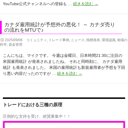
観
【解
YouTube公式チャンネルへの登録も …
続きを読む
→
の
測！
説
英
動
国
画】
に
カナダ雇用統計が予想外の悪化！ ～ カナダ売り
カ
利
の流れをMTUで♪
ナ
下
ダ
2025/09/06
コミュニティ
,
トレード事例
,
ニュース
,
指標発表
,
環境認識
,
相場の
げ
科学
,
資金管理
雇
観
用
測！
こんにちは、マイクです。 今週は金曜日、日本時間21:30に注目の
統
～
米国雇用統計 が発表されましたね。 それと同時刻に、 カナダ雇用
計
ポ
統計 も発表されました。 米国の雇用統計も新規雇用者が予想を下回
が
ン
カ
り悪い内容だったのですが …
続きを読む
→
予
ド
ナ
想
売
ダ
外
り
雇
の
の
用
悪
流
統
トレードにおける三種の原理
化！
れ
計
を
が
圧倒的な支持を受け、絶賛募集中！！
MTU
予
で
想