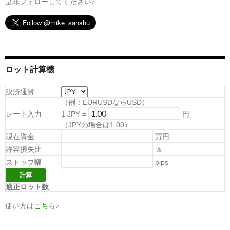
是非フォローしてください♪
ロット計算機
決済通貨
（例：EURUSDならUSD）
レート入力
1
JPY
=
円
（
JPYの場合は1.00
）
現在資金
万円
許容損失比
％
ストップ幅
pips
適正ロット数
使い方は
こちら
♪