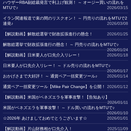
ハウザーRBA副総裁発言で利上げ観測！ ～ オージー買いの流れを
MTUで♪
2026/03/15
イラン関連報道で束の間のリスクオン！ ～ 円売りの流れをMTUで2
連発♪
2026/03/08
【解説動画】解散総選挙で財政拡張進行の懸念！
2026/01/25
解散総選挙で財政拡張進行の懸念！ ～ 円売りの流れをMTUで♪
2026/01/24
【解説動画】日米要人が口先介入リレー！
2026/01/18
日米要人が口先介入リレー！ ～ ドル売りの流れをMTUで♪
2026/01/17
おかげさまで大好評！ ～ 通貨ペア一括変更ツール♪
2026/01/14
通貨ペア一括変更ツール【Mike Pair Change】を公開！
2026/01/12
【解説動画】米国がベネズエラを軍事攻撃！【告知あり】
2026/01/11
米国がベネズエラを軍事攻撃！ ～ ドル買いの流れをMTUで♪
2026/01/10
☆2026年 あけましておめでとうございます☆
2026/01/01
【解説動画】片山財務相が口先介入！
2025/11/09