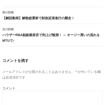
e
ク
ク
b
し
し
o
て
て
投
o
T
G
稿
前の投稿
k
w
o
で
i
o
ナ
【解説動画】解散総選挙で財政拡張進行の懸念！
共
t
g
ビ
有
t
l
ゲ
す
e
e
る
r
+
ー
次の投稿
に
で
で
シ
は
共
共
ョ
ハウザーRBA副総裁発言で利上げ観測！ ～ オージー買いの流れを
ク
有
有
リ
(
(
ン
MTUで♪
ッ
新
新
ク
し
し
し
い
い
て
ウ
ウ
く
ィ
ィ
だ
ン
ン
さ
ド
ド
コメントを残す
い
ウ
ウ
(
で
で
新
開
開
し
き
き
メールアドレスが公開されることはありません。
*
が付いている欄
い
ま
ま
ウ
す
す
は必須項目です
ィ
)
)
ン
ド
ウ
コメント
で
開
き
ま
す
)