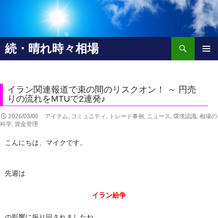
検
続・晴れ時々相場
索
コ
メインメ
ン
ニュー
テ
ン
イラン関連報道で束の間のリスクオン！ ～ 円売
ツ
りの流れをMTUで2連発♪
へ
2026/03/08
アイテム
,
コミュニティ
,
トレード事例
,
ニュース
,
環境認識
,
相場の
移
科学
,
資金管理
動
こんにちは、マイクです。
先週は
イラン紛争
の影響に振り回されましたね。