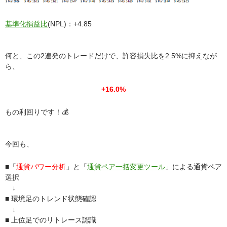
基準化損益比
(NPL)：+4.85
何と、この2連発のトレードだけで、許容損失比を2.5%に抑えなが
ら、
+16.0%
もの利回りです！💰
今回も、
■「
通貨パワー分析
」と「
通貨ペア一括変更ツール
」による通貨ペア
選択
↓
■ 環境足のトレンド状態確認
↓
■ 上位足でのリトレース認識