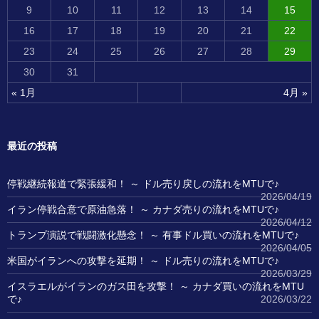
9
10
11
12
13
14
15
16
17
18
19
20
21
22
23
24
25
26
27
28
29
30
31
« 1月
4月 »
最近の投稿
停戦継続報道で緊張緩和！ ～ ドル売り戻しの流れをMTUで♪
2026/04/19
イラン停戦合意で原油急落！ ～ カナダ売りの流れをMTUで♪
2026/04/12
トランプ演説で戦闘激化懸念！ ～ 有事ドル買いの流れをMTUで♪
2026/04/05
米国がイランへの攻撃を延期！ ～ ドル売りの流れをMTUで♪
2026/03/29
イスラエルがイランのガス田を攻撃！ ～ カナダ買いの流れをMTU
で♪
2026/03/22