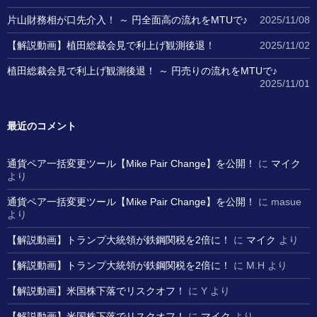
片山財務相が口先介入！ ～ 円全面高の流れをMTUで♪
2025/11/08
【解説動画】植田総裁会見で利上げ観測後退！
2025/11/02
植田総裁会見で利上げ観測後退！ ～ 円売りの流れをMTUで♪
2025/11/01
最近のコメント
通貨ペア一括変更ツール【Mike Pair Change】を公開！
に
マイク
より
通貨ペア一括変更ツール【Mike Pair Change】を公開！
に
masue
より
【解説動画】トランプ大統領が鉄鋼関税を2倍に！
に
マイク
より
【解説動画】トランプ大統領が鉄鋼関税を2倍に！
に
M.H
より
【解説動画】米国株下落でリスクオフ！
に
Y
より
【解説動画】米国株下落でリスクオフ！
に
マイク
より