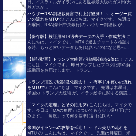
日、イスラエルがイランにある世界最大級のガス田(天
然ガスが...
ハウザーRBA副総裁発言で利上げ観測！ ～ オージー買
いの流れをMTUで♪
こんにちは、マイクです。 先週は
火曜日、RBA(豪州中央銀行)の ハウザー副総裁 が、 ...
【保存版】検証用MT4過去データの入手・作成方法
こ
んにちは、マイクです。 MT4で過去チャートを検証す
る時、もっと古いデータもあればいいのになと思っ...
【解説動画】トランプ大統領が鉄鋼関税を2倍に！
こん
にちは、マイクです。 昨日アップしたブログ記事の解
説動画をお届けします。 トラン...
トランプ演説で戦闘激化懸念！ ～ 有事ドル買いの流れ
をMTUで♪
こんにちは、マイクです。 先週は木曜日、
米国の トランプ大統領 が、イラン紛争に関する演説...
「マイクの定理」とその応用(8)
こんにちは、マイクで
す。今日は「MAの角度」についてもう少し掘り下げて
みます。「角度」って何を基準に計ればいい...
米国がイランへの攻撃を延期！ ～ ドル売りの流れを
MTUで♪
こんにちは、マイクです。 先週は月曜日、米