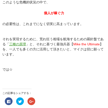
このような危機的状況の中で、
個人が稼ぐ力
の必要性は、これまでになく切実に高まっています。
それを実現するために、荒れ狂う相場を航海するための羅針盤であ
る「
三種の原理
」と、それに基づく最強兵器【
Mike the Ultimate
】
を、一人でも多くの方に活用して頂きたいと、マイクは切に願って
います。
では☆
この記事をシェアする：
F
ク
ク
a
リ
リ
c
ッ
ッ