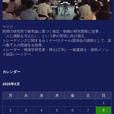
マイク：
民間の研究所で確率論に基づく推定・制御の研究開発に従事。
「人に感動を与えたい」という夢の実現に向け独立。
トレーディングに関するセミナー/スクール/講演会の講師として、延
べ数千人の受講生を指導。
トレーダー・相場学研究者・博士(工学)・一級建築士・原田メソッ
ド認定パートナー。
カレンダー
2026年3月
月
火
水
木
金
土
日
1
2
3
4
5
6
7
8