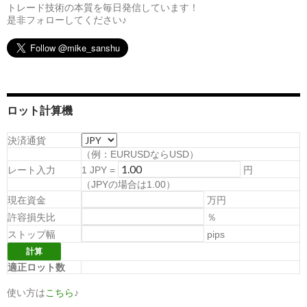
トレード技術の本質を毎日発信しています！
是非フォローしてください♪
ロット計算機
決済通貨
（例：EURUSDならUSD）
レート入力
1
JPY
=
円
（
JPYの場合は1.00
）
現在資金
万円
許容損失比
％
ストップ幅
pips
適正ロット数
使い方は
こちら
♪