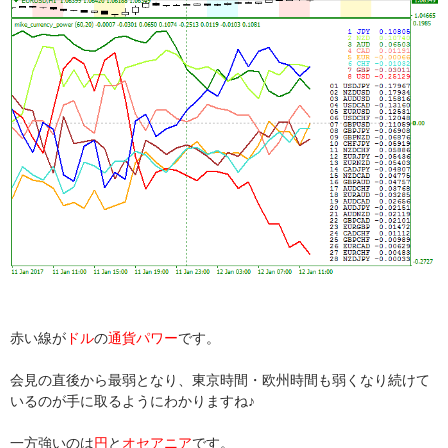
赤い線が
ドル
の
通貨パワー
です。
会見の直後から最弱となり、東京時間・欧州時間も弱くなり続けて
いるのが手に取るようにわかりますね♪
一方強いのは
円
と
オセアニア
です。