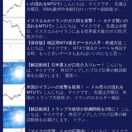
いの流れをMTUで♪
こんにちは、マイクです。 先週は
火曜日、RBA(豪州中央銀行)の ハウザー副総裁 が、 ...
イスラエルがイランのガス田を攻撃！ ～ カナダ買いの
流れをMTUで♪
こんにちは、マイクです。 先週は水曜
日、イスラエルがイランにある世界最大級のガス田(天
然ガスが...
【保存版】検証用MT4過去データの入手・作成方法
こ
んにちは、マイクです。 MT4で過去チャートを検証す
る時、もっと古いデータもあればいいのになと思っ...
【解説動画】日米要人が口先介入リレー！
こんにち
は、マイクです。 昨日アップしたブログ記事の解説動
画をお届けします。 通貨ペ...
米国がイランへの攻撃を延期！ ～ ドル売りの流れを
MTUで♪
こんにちは、マイクです。 先週は月曜日、米
国の トランプ大統領 が、イランのエネルギー施設...
【解説動画】トランプ大統領が鉄鋼関税を2倍に！
こん
にちは、マイクです。 昨日アップしたブログ記事の解
説動画をお届けします。 トラン...
「マイクの定理」とその応用(8)
こんにちは、マイクで