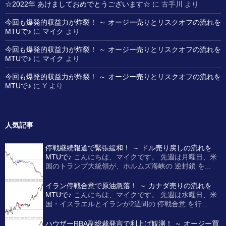
☆2022年 あけましておめでとうございます☆
に
古手川
より
今回も爆発的収益力が炸裂！ ～ オージー売りとリスクオフの流れを
MTUで♪
に
マイク
より
今回も爆発的収益力が炸裂！ ～ オージー売りとリスクオフの流れを
MTUで♪
に
マイク
より
今回も爆発的収益力が炸裂！ ～ オージー売りとリスクオフの流れを
MTUで♪
に
Y
より
人気記事
停戦継続報道で緊張緩和！ ～ ドル売り戻しの流れを
MTUで♪
こんにちは、マイクです。 先週は月曜日、米
国のトランプ大統領が、ホルムズ海峡の 逆封鎖 を...
イラン停戦合意で原油急落！ ～ カナダ売りの流れを
MTUで♪
こんにちは、マイクです。 先週は水曜日、米
国・イスラエルとイランが2週間の 停戦合意 を行...
ハウザーRBA副総裁発言で利上げ観測！ ～ オージー買