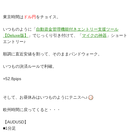
東京時間は
ドル円
をチョイス。
いつものように「
自動資金管理機能付きエントリー支援ツール
【Deluxe版】
」でじっくり引き付けて、「
マイクの神器
」ショート
エントリー♪
順調に直近安値を割って、そのままバンドウォーク。
いつもの決済ルールで利確。
+52.8pips
そして、お昼休みはいつものようにテニスへ♪
欧州時間に戻ってくると・・・
【AUDUSD】
■1分足