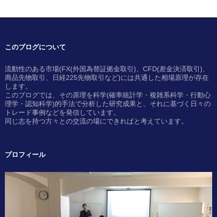
このブログについて
流動性のある市場(FX(外国為替証拠金取引)、CFD(差金決済取引)、
商品先物取引、日経225先物取引など)には共通した相場原理が存在
します。
このブログでは、その原理を科学(確率統計学・複雑系科学・行動心
理学・認知科学)的手法で分析した研究成果と、それに基づく日々の
トレード事例などを発信しています。
同じ志を持つ方々との交流の場にできればと考えています。
プロフィール