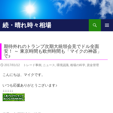
検
続・晴れ時々相場
索
コ
メインメ
ン
ニュー
テ
ン
期待外れのトランプ次期大統領会見でドル全面
ツ
安！ ～ 東京時間も欧州時間も「マイクの神器」
で♪
へ
移
2017/01/12
トレード事例
,
ニュース
,
環境認識
,
相場の科学
,
資金管理
動
こんにちは、マイクです。
いつも応援ありがとうございます♪
↓↓↓↓↓↓