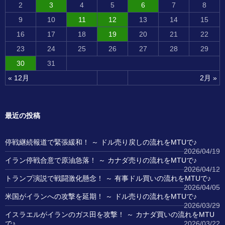
2
3
4
5
6
7
8
9
10
11
12
13
14
15
16
17
18
19
20
21
22
23
24
25
26
27
28
29
30
31
« 12月
2月 »
最近の投稿
停戦継続報道で緊張緩和！ ～ ドル売り戻しの流れをMTUで♪
2026/04/19
イラン停戦合意で原油急落！ ～ カナダ売りの流れをMTUで♪
2026/04/12
トランプ演説で戦闘激化懸念！ ～ 有事ドル買いの流れをMTUで♪
2026/04/05
米国がイランへの攻撃を延期！ ～ ドル売りの流れをMTUで♪
2026/03/29
イスラエルがイランのガス田を攻撃！ ～ カナダ買いの流れをMTU
で♪
2026/03/22