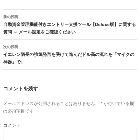
e
ク
ク
b
し
し
o
て
て
投
o
T
G
稿
前の投稿
k
w
o
で
i
o
ナ
自動資金管理機能付きエントリー支援ツール【Deluxe版】に関する
共
t
g
ビ
有
t
l
ゲ
質問 ～ メール設定をご確認ください
す
e
e
る
r
+
ー
に
で
で
シ
は
共
共
ョ
次の投稿
ク
有
有
リ
(
(
ン
イエレン議長の強気発言を受けて進んだドル高の流れを「マイクの
ッ
新
新
ク
し
し
神器」で♪
し
い
い
て
ウ
ウ
く
ィ
ィ
だ
ン
ン
さ
ド
ド
い
ウ
ウ
(
で
で
コメントを残す
新
開
開
し
き
き
い
ま
ま
ウ
す
す
メールアドレスが公開されることはありません。
*
が付いている欄
ィ
)
)
ン
は必須項目です
ド
ウ
で
開
コメント
き
ま
す
)