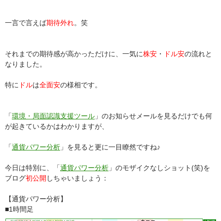
一言で言えば
期待外れ
。笑
それまでの期待感が高かっただけに、一気に
株安
・
ドル安
の流れと
なりました。
特に
ドル
は
全面安
の様相です。
「
環境・局面認識支援ツール
」のお知らせメールを見るだけでも何
が起きているかはわかりますが、
「
通貨パワー分析
」を見ると更に一目瞭然ですね♪
今日は特別に、「
通貨パワー分析
」のモザイクなしショット(笑)を
ブログ
初公開
しちゃいましょう：
【通貨パワー分析】
■1時間足