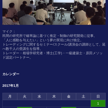
マイク：
民間の研究所で確率論に基づく推定・制御の研究開発に従事。
「人に感動を与えたい」という夢の実現に向け独立。
トレーディングに関するセミナー/スクール/講演会の講師として、延
べ数千人の受講生を指導。
トレーダー・相場学研究者・博士(工学)・一級建築士・原田メソッ
ド認定パートナー。
カレンダー
2017年1月
月
火
水
木
金
土
日
1