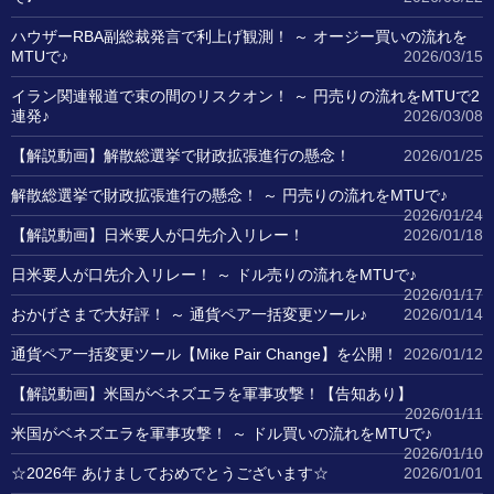
ハウザーRBA副総裁発言で利上げ観測！ ～ オージー買いの流れを
MTUで♪
2026/03/15
イラン関連報道で束の間のリスクオン！ ～ 円売りの流れをMTUで2
連発♪
2026/03/08
【解説動画】解散総選挙で財政拡張進行の懸念！
2026/01/25
解散総選挙で財政拡張進行の懸念！ ～ 円売りの流れをMTUで♪
2026/01/24
【解説動画】日米要人が口先介入リレー！
2026/01/18
日米要人が口先介入リレー！ ～ ドル売りの流れをMTUで♪
2026/01/17
おかげさまで大好評！ ～ 通貨ペア一括変更ツール♪
2026/01/14
通貨ペア一括変更ツール【Mike Pair Change】を公開！
2026/01/12
【解説動画】米国がベネズエラを軍事攻撃！【告知あり】
2026/01/11
米国がベネズエラを軍事攻撃！ ～ ドル買いの流れをMTUで♪
2026/01/10
☆2026年 あけましておめでとうございます☆
2026/01/01