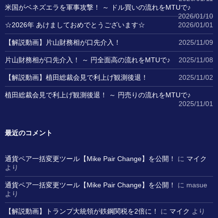
米国がベネズエラを軍事攻撃！ ～ ドル買いの流れをMTUで♪
2026/01/10
☆2026年 あけましておめでとうございます☆
2026/01/01
【解説動画】片山財務相が口先介入！
2025/11/09
片山財務相が口先介入！ ～ 円全面高の流れをMTUで♪
2025/11/08
【解説動画】植田総裁会見で利上げ観測後退！
2025/11/02
植田総裁会見で利上げ観測後退！ ～ 円売りの流れをMTUで♪
2025/11/01
最近のコメント
通貨ペア一括変更ツール【Mike Pair Change】を公開！
に
マイク
より
通貨ペア一括変更ツール【Mike Pair Change】を公開！
に
masue
より
【解説動画】トランプ大統領が鉄鋼関税を2倍に！
に
マイク
より