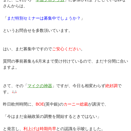
さんからは、
「
まだ特別セミナーは募集中でしょうか？
」
というお問合せを多数頂いています。
はい、まだ募集中ですので
ご安心ください
。
質問の事前募集も6月末まで受け付けているので、まだ十分間に合い
ますよ。
さて、その「
マイクの神器
」ですが、今日も相変わらず
絶好調
で
す。
昨日欧州時間に、
BOE
(英中銀)の
カーニー総裁
が講演で、
「今はまだ金融政策の調整を開始するときではない」
と発言し、
利上げは時期尚早
との認識を示唆しました。