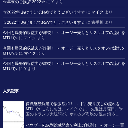
☆年末のご挨拶 2022☆
に
Y
より
☆2022年 あけましておめでとうございます☆
に
マイク
より
☆2022年 あけましておめでとうございます☆
に
古手川
より
今回も爆発的収益力が炸裂！ ～ オージー売りとリスクオフの流れを
MTUで♪
に
マイク
より
今回も爆発的収益力が炸裂！ ～ オージー売りとリスクオフの流れを
MTUで♪
に
マイク
より
今回も爆発的収益力が炸裂！ ～ オージー売りとリスクオフの流れを
MTUで♪
に
Y
より
人気記事
停戦継続報道で緊張緩和！ ～ ドル売り戻しの流れを
MTUで♪
こんにちは、マイクです。 先週は月曜日、米
国のトランプ大統領が、ホルムズ海峡の 逆封鎖 を...
ハウザーRBA副総裁発言で利上げ観測！ ～ オージー買