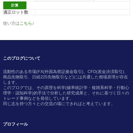
適正ロット数
使い方は
こちら
♪
このブログについて
流動性のある市場(FX(外国為替証拠金取引)、CFD(差金決済取引)、
商品先物取引、日経225先物取引など)には共通した相場原理が存在
します。
このブログでは、その原理を科学(確率統計学・複雑系科学・行動心
理学・認知科学)的手法で分析した研究成果と、それに基づく日々の
トレード事例などを発信しています。
同じ志を持つ方々との交流の場にできればと考えています。
プロフィール