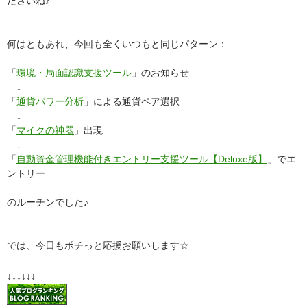
ださいね♪
何はともあれ、今回も全くいつもと同じパターン：
「
環境・局面認識支援ツール
」のお知らせ
↓
「
通貨パワー分析
」による通貨ペア選択
↓
「
マイクの神器
」出現
↓
「
自動資金管理機能付きエントリー支援ツール【Deluxe版】
」でエ
ントリー
のルーチンでした♪
では、今日もポチっと応援お願いします☆
↓↓↓↓↓↓