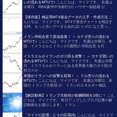
いの流れをMTUで♪
こんにちは、マイクです。 先週は
火曜日、RBA(豪州中央銀行)の ハウザー副総裁 が、 ...
【保存版】検証用MT4過去データの入手・作成方法
こ
んにちは、マイクです。 MT4で過去チャートを検証す
る時、もっと古いデータもあればいいのになと思っ...
イラン停戦合意で原油急落！ ～ カナダ売りの流れを
MTUで♪
こんにちは、マイクです。 先週は水曜日、米
国・イスラエルとイランが2週間の 停戦合意 を行...
イスラエルがイランのガス田を攻撃！ ～ カナダ買いの
流れをMTUで♪
こんにちは、マイクです。 先週は水曜
日、イスラエルがイランにある世界最大級のガス田(天
然ガスが...
米国がイランへの攻撃を延期！ ～ ドル売りの流れを
MTUで♪
こんにちは、マイクです。 先週は月曜日、米
国の トランプ大統領 が、イランのエネルギー施設...
【解説動画】トランプ大統領が鉄鋼関税を2倍に！
こん
にちは、マイクです。 昨日アップしたブログ記事の解
説動画をお届けします。 トラン...
「マイクの定理」とその応用(8)
こんにちは、マイクで