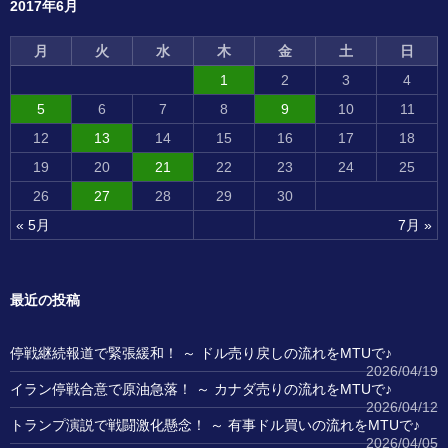
2017年6月
月
火
水
木
金
土
日
1
2
3
4
5
6
7
8
9
10
11
12
13
14
15
16
17
18
19
20
21
22
23
24
25
26
27
28
29
30
« 5月
7月 »
最近の投稿
停戦継続報道で緊張緩和！ ～ ドル売り戻しの流れをMTUで♪
2026/04/19
イラン停戦合意で原油急落！ ～ カナダ売りの流れをMTUで♪
2026/04/12
トランプ演説で戦闘激化懸念！ ～ 有事ドル買いの流れをMTUで♪
2026/04/05