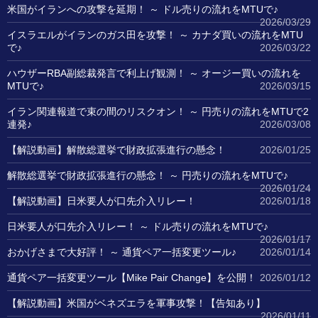
米国がイランへの攻撃を延期！ ～ ドル売りの流れをMTUで♪
2026/03/29
イスラエルがイランのガス田を攻撃！ ～ カナダ買いの流れをMTU
で♪
2026/03/22
ハウザーRBA副総裁発言で利上げ観測！ ～ オージー買いの流れを
MTUで♪
2026/03/15
イラン関連報道で束の間のリスクオン！ ～ 円売りの流れをMTUで2
連発♪
2026/03/08
【解説動画】解散総選挙で財政拡張進行の懸念！
2026/01/25
解散総選挙で財政拡張進行の懸念！ ～ 円売りの流れをMTUで♪
2026/01/24
【解説動画】日米要人が口先介入リレー！
2026/01/18
日米要人が口先介入リレー！ ～ ドル売りの流れをMTUで♪
2026/01/17
おかげさまで大好評！ ～ 通貨ペア一括変更ツール♪
2026/01/14
通貨ペア一括変更ツール【Mike Pair Change】を公開！
2026/01/12
【解説動画】米国がベネズエラを軍事攻撃！【告知あり】
2026/01/11