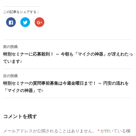
この記事をシェアする：
F
ク
ク
a
リ
リ
c
ッ
ッ
e
ク
ク
b
し
し
o
て
て
投
o
T
G
稿
前の投稿
k
w
o
で
i
o
ナ
特別セミナーに応募殺到！ ～ 今朝も「マイクの神器」が冴えわたっ
共
t
g
ビ
有
t
l
ゲ
ています♪
す
e
e
る
r
+
ー
に
で
で
シ
は
共
共
ョ
次の投稿
ク
有
有
リ
(
(
ン
特別セミナーの質問事前募集は今週金曜日まで！ ～ 円安の流れを
ッ
新
新
ク
し
し
「マイクの神器」で♪
し
い
い
て
ウ
ウ
く
ィ
ィ
だ
ン
ン
さ
ド
ド
い
ウ
ウ
(
で
で
コメントを残す
新
開
開
し
き
き
い
ま
ま
ウ
す
す
メールアドレスが公開されることはありません。
*
が付いている欄
ィ
)
)
ン