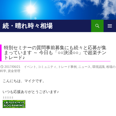
検
続・晴れ時々相場
索
コ
メインメ
ン
ニュー
テ
ン
特別セミナーの質問事前募集にも続々と応募が集
ツ
まっています ～ 今日も「○○決済○○」で超楽チン
トレード♪
へ
移
2017/06/21
イベント
,
コミュニティ
,
トレード事例
,
ニュース
,
環境認識
,
相場の
動
科学
,
資金管理
こんにちは、マイクです。
いつも応援ありがとうございます♪
↓↓↓↓↓↓