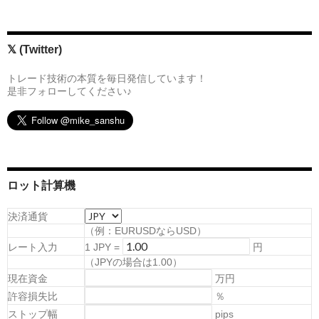
𝕏 (Twitter)
トレード技術の本質を毎日発信しています！
是非フォローしてください♪
ロット計算機
決済通貨
（例：EURUSDならUSD）
レート入力
1
JPY
=
円
（
JPYの場合は1.00
）
現在資金
万円
許容損失比
％
ストップ幅
pips