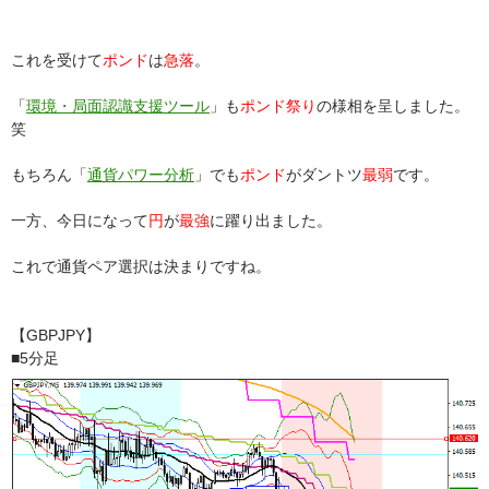
これを受けて
ポンド
は
急落
。
「
環境・局面認識支援ツール
」も
ポンド祭り
の様相を呈しました。
笑
もちろん「
通貨パワー分析
」でも
ポンド
がダントツ
最弱
です。
一方、今日になって
円
が
最強
に躍り出ました。
これで通貨ペア選択は決まりですね。
【GBPJPY】
■5分足