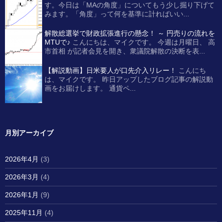
す。今日は「MAの角度」についてもう少し掘り下げて
みます。「角度」って何を基準に計ればいい...
解散総選挙で財政拡張進行の懸念！ ～ 円売りの流れを
MTUで♪
こんにちは、マイクです。 今週は月曜日、 高
市首相 が記者会見を開き、衆議院解散の決断を表...
【解説動画】日米要人が口先介入リレー！
こんにち
は、マイクです。 昨日アップしたブログ記事の解説動
画をお届けします。 通貨ペ...
月別アーカイブ
2026年4月
(3)
2026年3月
(4)
2026年1月
(9)
2025年11月
(4)