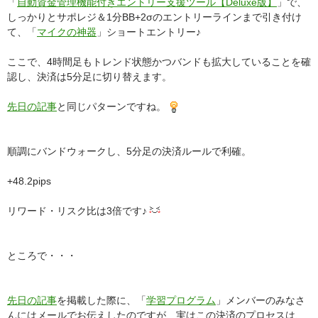
「
自動資金管理機能付きエントリー支援ツール【Deluxe版】
」で、
しっかりとサポレジ＆1分BB+2σのエントリーラインまで引き付け
て、「
マイクの神器
」ショートエントリー♪
ここで、4時間足もトレンド状態かつバンドも拡大していることを確
認し、決済は5分足に切り替えます。
先日の記事
と同じパターンですね。
順調にバンドウォークし、5分足の決済ルールで利確。
+48.2pips
リワード・リスク比は3倍です♪
ところで・・・
先日の記事
を掲載した際に、「
学習プログラム
」メンバーのみなさ
んにはメールでお伝えしたのですが、実はこの決済のプロセスは、