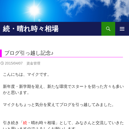
検
続・晴れ時々相場
索
コ
メインメ
ン
ニュー
テ
ン
ブログ引っ越し記念♪
ツ
へ
2015/04/07
資金管理
移
こんにちは、マイクです。
動
新年度・新学期を迎え、新たな環境でスタートを切った方々も多い
かと思います。
マイクもちょっと気分を変えてブログを引っ越してみました。
引き続き「
続
・晴れ時々相場」として、みなさんと交流していきた
いと思いますのでよろしくお願いします。