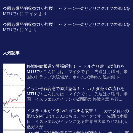
今回も爆発的収益力が炸裂！ ～ オージー売りとリスクオフの流れを
MTUで♪
に
マイク
より
今回も爆発的収益力が炸裂！ ～ オージー売りとリスクオフの流れを
MTUで♪
に
Y
より
人気記事
停戦継続報道で緊張緩和！ ～ ドル売り戻しの流れを
MTUで♪
こんにちは、マイクです。 先週は月曜日、米
国のトランプ大統領が、ホルムズ海峡の 逆封鎖 を...
イラン停戦合意で原油急落！ ～ カナダ売りの流れを
MTUで♪
こんにちは、マイクです。 先週は水曜日、米
国・イスラエルとイランが2週間の 停戦合意 を行...
イスラエルがイランのガス田を攻撃！ ～ カナダ買いの
流れをMTUで♪
こんにちは、マイクです。 先週は水曜
日、イスラエルがイランにある世界最大級のガス田(天
然ガスが...
ハウザーRBA副総裁発言で利上げ観測！ ～ オージー買