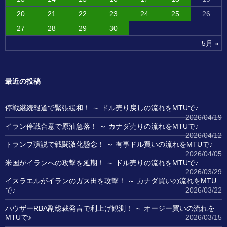
20
21
22
23
24
25
26
27
28
29
30
5月 »
最近の投稿
停戦継続報道で緊張緩和！ ～ ドル売り戻しの流れをMTUで♪
2026/04/19
イラン停戦合意で原油急落！ ～ カナダ売りの流れをMTUで♪
2026/04/12
トランプ演説で戦闘激化懸念！ ～ 有事ドル買いの流れをMTUで♪
2026/04/05
米国がイランへの攻撃を延期！ ～ ドル売りの流れをMTUで♪
2026/03/29
イスラエルがイランのガス田を攻撃！ ～ カナダ買いの流れをMTU
で♪
2026/03/22
ハウザーRBA副総裁発言で利上げ観測！ ～ オージー買いの流れを
MTUで♪
2026/03/15