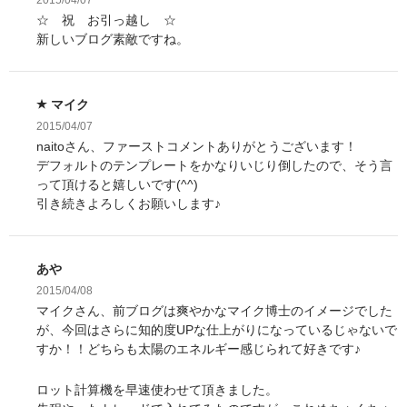
さ
ド
ド
☆ 祝 お引っ越し ☆
い
ウ
ウ
(
で
で
新しいブログ素敵ですね。
新
開
開
し
き
き
い
ま
ま
ウ
す
す
ィ
)
)
ン
マイク
ド
ウ
2015/04/07
で
開
naitoさん、ファーストコメントありがとうございます！
き
ま
デフォルトのテンプレートをかなりいじり倒したので、そう言
す
って頂けると嬉しいです(^^)
)
引き続きよろしくお願いします♪
あや
2015/04/08
マイクさん、前ブログは爽やかなマイク博士のイメージでした
が、今回はさらに知的度UPな仕上がりになっているじゃないで
すか！！どちらも太陽のエネルギー感じられて好きです♪
ロット計算機を早速使わせて頂きました。