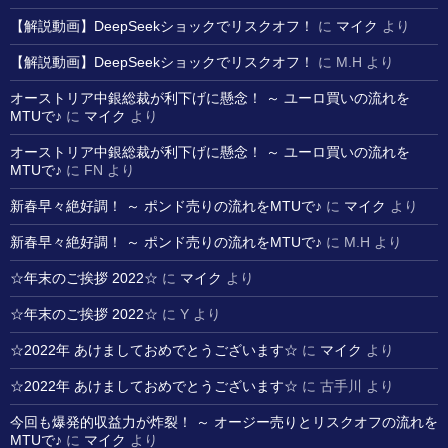
【解説動画】DeepSeekショックでリスクオフ！
に
マイク
より
【解説動画】DeepSeekショックでリスクオフ！
に
M.H
より
オーストリア中銀総裁が利下げに懸念！ ～ ユーロ買いの流れを
MTUで♪
に
マイク
より
オーストリア中銀総裁が利下げに懸念！ ～ ユーロ買いの流れを
MTUで♪
に
FN
より
新春早々絶好調！ ～ ポンド売りの流れをMTUで♪
に
マイク
より
新春早々絶好調！ ～ ポンド売りの流れをMTUで♪
に
M.H
より
☆年末のご挨拶 2022☆
に
マイク
より
☆年末のご挨拶 2022☆
に
Y
より
☆2022年 あけましておめでとうございます☆
に
マイク
より
☆2022年 あけましておめでとうございます☆
に
古手川
より
今回も爆発的収益力が炸裂！ ～ オージー売りとリスクオフの流れを
MTUで♪
に
マイク
より