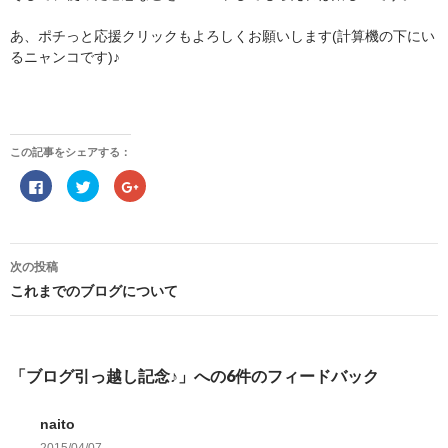
あ、ポチっと応援クリックもよろしくお願いします(計算機の下にい
るニャンコです)♪
この記事をシェアする：
F
ク
ク
a
リ
リ
c
ッ
ッ
e
ク
ク
b
し
し
o
て
て
投
o
T
G
稿
次の投稿
k
w
o
で
i
o
ナ
これまでのブログについて
共
t
g
ビ
有
t
l
ゲ
す
e
e
る
r
+
ー
に
で
で
シ
は
共
共
ョ
ク
有
有
「ブログ引っ越し記念♪」への6件のフィードバック
リ
(
(
ン
ッ
新
新
ク
し
し
し
い
い
naito
て
ウ
ウ
く
ィ
ィ
だ
ン
ン
2015/04/07