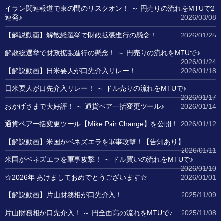
イラン関連報道で束の間のリスクオン！ ～ 円売りの流れをMTUで2
連発♪
2026/03/08
【解説動画】解散総選挙で財政拡張進行の懸念！
2026/01/25
解散総選挙で財政拡張進行の懸念！ ～ 円売りの流れをMTUで♪
2026/01/24
【解説動画】日米要人が口先介入リレー！
2026/01/18
日米要人が口先介入リレー！ ～ ドル売りの流れをMTUで♪
2026/01/17
おかげさまで大好評！ ～ 通貨ペア一括変更ツール♪
2026/01/14
通貨ペア一括変更ツール【Mike Pair Change】を公開！
2026/01/12
【解説動画】米国がベネズエラを軍事攻撃！【告知あり】
2026/01/11
米国がベネズエラを軍事攻撃！ ～ ドル買いの流れをMTUで♪
2026/01/10
☆2026年 あけましておめでとうございます☆
2026/01/01
【解説動画】片山財務相が口先介入！
2025/11/09
片山財務相が口先介入！ ～ 円全面高の流れをMTUで♪
2025/11/08