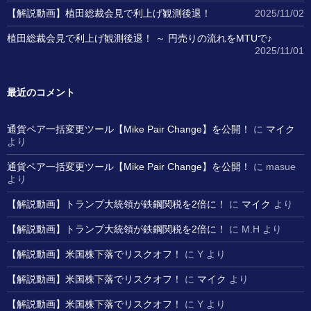
【解説動画】植田総裁会見で利上げ観測後退！
2025/11/02
植田総裁会見で利上げ観測後退！ ～ 円売りの流れをMTUで♪
2025/11/01
最近のコメント
通貨ペア一括変更ツール【Mike Pair Change】を公開！
に
マイク
より
通貨ペア一括変更ツール【Mike Pair Change】を公開！
に
masue
より
【解説動画】トランプ大統領が鉄鋼関税を2倍に！
に
マイク
より
【解説動画】トランプ大統領が鉄鋼関税を2倍に！
に
M.H
より
【解説動画】米国株下落でリスクオフ！
に
Y
より
【解説動画】米国株下落でリスクオフ！
に
マイク
より
【解説動画】米国株下落でリスクオフ！
に
Y
より