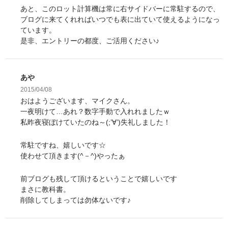
あと、このロット計算機は常に右サイドバーに常駐するので、
ブログに来てくれればいつでも表に出ていて使えるようになっ
ています。
是非、エントリーの都度、ご活用ください♪
あや
2015/04/08
おはようございます、マイクさん。
一夜明けて…あれ？数字手動で入れれましたｗ
私昨夜寝ぼけていたのね～(;’∀’)失礼しました！
常駐ですね、嬉しいです☆
使わせて頂きます(^－^)やったぁ
前ブログも残して頂けるということで嬉しいです
まさに教科書。
削除してしまっては勿体ないです♪