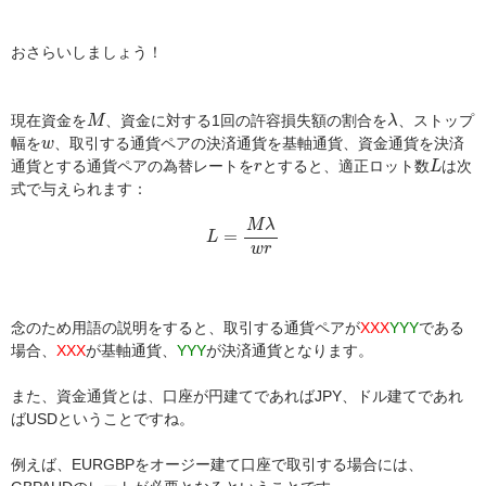
おさらいしましょう！
M
λ
現在資金を
、資金に対する1回の許容損失額の割合を
、ストップ
M
λ
w
幅を
、取引する通貨ペアの決済通貨を基軸通貨、資金通貨を決済
w
L
r
通貨とする通貨ペアの為替レートを
とすると、適正ロット数
は次
r
L
式で与えられます：
L
=
M
λ
w
r
M
λ
=
L
w
r
念のため用語の説明をすると、取引する通貨ペアが
XXX
YYY
である
場合、
XXX
が基軸通貨、
YYY
が決済通貨となります。
また、資金通貨とは、口座が円建てであればJPY、ドル建てであれ
ばUSDということですね。
例えば、EURGBPをオージー建て口座で取引する場合には、