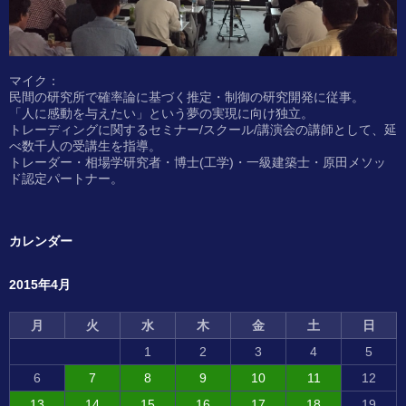
マイク：
民間の研究所で確率論に基づく推定・制御の研究開発に従事。
「人に感動を与えたい」という夢の実現に向け独立。
トレーディングに関するセミナー/スクール/講演会の講師として、延
べ数千人の受講生を指導。
トレーダー・相場学研究者・博士(工学)・一級建築士・原田メソッ
ド認定パートナー。
カレンダー
2015年4月
月
火
水
木
金
土
日
1
2
3
4
5
6
7
8
9
10
11
12
13
14
15
16
17
18
19