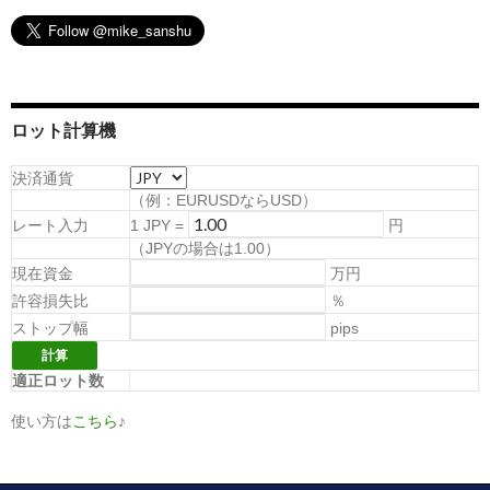
ロット計算機
決済通貨
（例：EURUSDならUSD）
レート入力
1
JPY
=
円
（
JPYの場合は1.00
）
現在資金
万円
許容損失比
％
ストップ幅
pips
適正ロット数
使い方は
こちら
♪