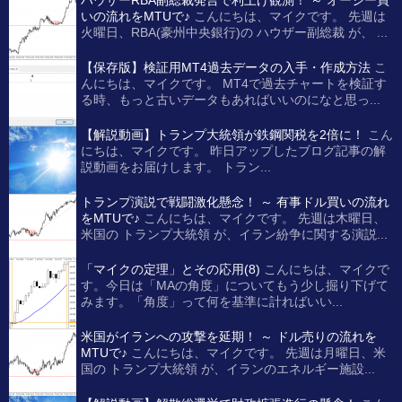
いの流れをMTUで♪
こんにちは、マイクです。 先週は
火曜日、RBA(豪州中央銀行)の ハウザー副総裁 が、 ...
【保存版】検証用MT4過去データの入手・作成方法
こ
んにちは、マイクです。 MT4で過去チャートを検証す
る時、もっと古いデータもあればいいのになと思っ...
【解説動画】トランプ大統領が鉄鋼関税を2倍に！
こん
にちは、マイクです。 昨日アップしたブログ記事の解
説動画をお届けします。 トラン...
トランプ演説で戦闘激化懸念！ ～ 有事ドル買いの流れ
をMTUで♪
こんにちは、マイクです。 先週は木曜日、
米国の トランプ大統領 が、イラン紛争に関する演説...
「マイクの定理」とその応用(8)
こんにちは、マイクで
す。今日は「MAの角度」についてもう少し掘り下げて
みます。「角度」って何を基準に計ればいい...
米国がイランへの攻撃を延期！ ～ ドル売りの流れを
MTUで♪
こんにちは、マイクです。 先週は月曜日、米
国の トランプ大統領 が、イランのエネルギー施設...