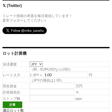
𝕏 (Twitter)
トレード技術の本質を毎日発信しています！
是非フォローしてください♪
ロット計算機
決済通貨
（例：EURUSDならUSD）
レート入力
1
JPY
=
円
（
JPYの場合は1.00
）
現在資金
万円
許容損失比
％
ストップ幅
pips
適正ロット数