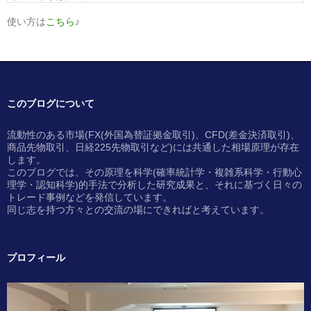
使い方は
こちら
♪
このブログについて
流動性のある市場(FX(外国為替証拠金取引)、CFD(差金決済取引)、
商品先物取引、日経225先物取引など)には共通した相場原理が存在
します。
このブログでは、その原理を科学(確率統計学・複雑系科学・行動心
理学・認知科学)的手法で分析した研究成果と、それに基づく日々の
トレード事例などを発信しています。
同じ志を持つ方々との交流の場にできればと考えています。
プロフィール