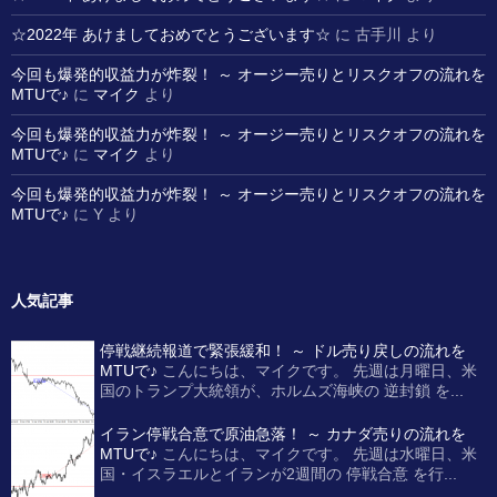
☆2022年 あけましておめでとうございます☆
に
古手川
より
今回も爆発的収益力が炸裂！ ～ オージー売りとリスクオフの流れを
MTUで♪
に
マイク
より
今回も爆発的収益力が炸裂！ ～ オージー売りとリスクオフの流れを
MTUで♪
に
マイク
より
今回も爆発的収益力が炸裂！ ～ オージー売りとリスクオフの流れを
MTUで♪
に
Y
より
人気記事
停戦継続報道で緊張緩和！ ～ ドル売り戻しの流れを
MTUで♪
こんにちは、マイクです。 先週は月曜日、米
国のトランプ大統領が、ホルムズ海峡の 逆封鎖 を...
イラン停戦合意で原油急落！ ～ カナダ売りの流れを
MTUで♪
こんにちは、マイクです。 先週は水曜日、米
国・イスラエルとイランが2週間の 停戦合意 を行...