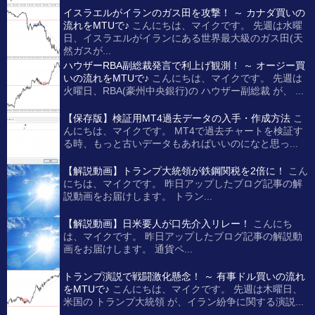
イスラエルがイランのガス田を攻撃！ ～ カナダ買いの
流れをMTUで♪
こんにちは、マイクです。 先週は水曜
日、イスラエルがイランにある世界最大級のガス田(天
然ガスが...
ハウザーRBA副総裁発言で利上げ観測！ ～ オージー買
いの流れをMTUで♪
こんにちは、マイクです。 先週は
火曜日、RBA(豪州中央銀行)の ハウザー副総裁 が、 ...
【保存版】検証用MT4過去データの入手・作成方法
こ
んにちは、マイクです。 MT4で過去チャートを検証す
る時、もっと古いデータもあればいいのになと思っ...
【解説動画】トランプ大統領が鉄鋼関税を2倍に！
こん
にちは、マイクです。 昨日アップしたブログ記事の解
説動画をお届けします。 トラン...
【解説動画】日米要人が口先介入リレー！
こんにち
は、マイクです。 昨日アップしたブログ記事の解説動
画をお届けします。 通貨ペ...
トランプ演説で戦闘激化懸念！ ～ 有事ドル買いの流れ
をMTUで♪
こんにちは、マイクです。 先週は木曜日、
米国の トランプ大統領 が、イラン紛争に関する演説...