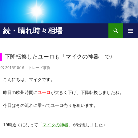
検
続・晴れ時々相場
索
コ
メインメ
ン
ニュー
テ
ン
下降転換したユーロも「マイクの神器」で♪
ツ
へ
2015/10/16
トレード事例
移
こんにちは、マイクです。
動
昨日の欧州時間に
ユーロ
が大きく下げ、下降転換しましたね。
今日はその流れに乗ってユーロ売りを狙います。
19時近くになって「
マイクの神器
」が出現しました♪