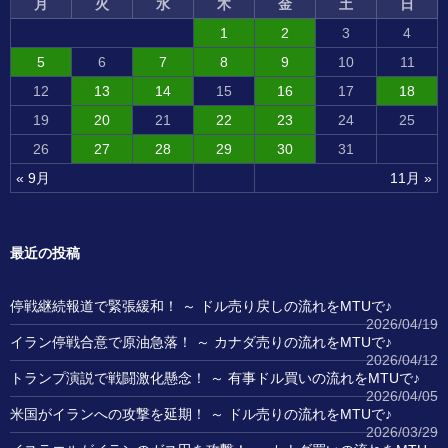
月
火
水
木
金
土
日
1
2
3
4
5
6
7
8
9
10
11
12
13
14
15
16
17
18
19
20
21
22
23
24
25
26
27
28
29
30
31
« 9月
11月 »
最近の投稿
停戦継続報道で緊張緩和！ ～ ドル売り戻しの流れをMTUで♪
2026/04/19
イラン停戦合意で原油急落！ ～ カナダ売りの流れをMTUで♪
2026/04/12
トランプ演説で戦闘激化懸念！ ～ 有事ドル買いの流れをMTUで♪
2026/04/05
米国がイランへの攻撃を延期！ ～ ドル売りの流れをMTUで♪
2026/03/29