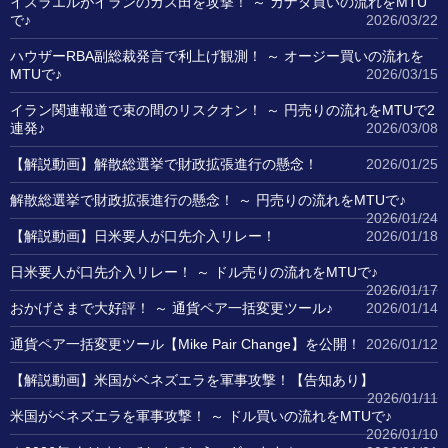
イスラエルがイランのガス田を攻撃！ ～ カナダ買いの流れをMTU
で♪
2026/03/22
ハウザーRBA副総裁発言で利上げ観測！ ～ オージー買いの流れを
MTUで♪
2026/03/15
イラン関連報道で束の間のリスクオン！ ～ 円売りの流れをMTUで2
連発♪
2026/03/08
【解説動画】解散総選挙で財政拡張進行の懸念！
2026/01/25
解散総選挙で財政拡張進行の懸念！ ～ 円売りの流れをMTUで♪
2026/01/24
【解説動画】日米要人が口先介入リレー！
2026/01/18
日米要人が口先介入リレー！ ～ ドル売りの流れをMTUで♪
2026/01/17
おかげさまで大好評！ ～ 通貨ペア一括変更ツール♪
2026/01/14
通貨ペア一括変更ツール【Mike Pair Change】を公開！
2026/01/12
【解説動画】米国がベネズエラを軍事攻撃！【告知あり】
2026/01/11
米国がベネズエラを軍事攻撃！ ～ ドル買いの流れをMTUで♪
2026/01/10