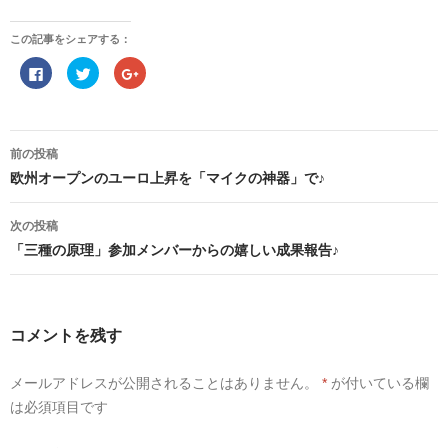
この記事をシェアする：
F
ク
ク
a
リ
リ
c
ッ
ッ
e
ク
ク
b
し
し
o
て
て
投
o
T
G
稿
前の投稿
k
w
o
で
i
o
ナ
欧州オープンのユーロ上昇を「マイクの神器」で♪
共
t
g
ビ
有
t
l
ゲ
す
e
e
る
r
+
ー
次の投稿
に
で
で
シ
は
共
共
ョ
「三種の原理」参加メンバーからの嬉しい成果報告♪
ク
有
有
リ
(
(
ン
ッ
新
新
ク
し
し
し
い
い
て
ウ
ウ
く
ィ
ィ
コメントを残す
だ
ン
ン
さ
ド
ド
い
ウ
ウ
(
で
で
メールアドレスが公開されることはありません。
*
が付いている欄
新
開
開
し
き
き
は必須項目です
い
ま
ま
ウ
す
す
ィ
)
)
ン