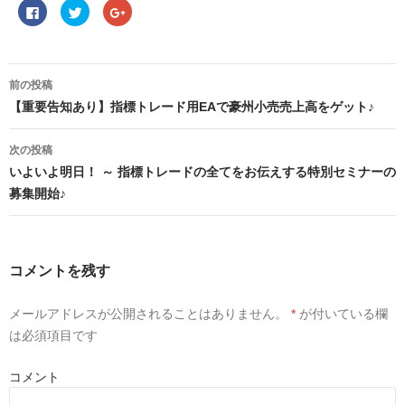
F
ク
ク
a
リ
リ
c
ッ
ッ
e
ク
ク
b
し
し
o
て
て
投
o
T
G
稿
前の投稿
k
w
o
で
i
o
ナ
【重要告知あり】指標トレード用EAで豪州小売売上高をゲット♪
共
t
g
ビ
有
t
l
ゲ
す
e
e
る
r
+
ー
次の投稿
に
で
で
シ
は
共
共
ョ
いよいよ明日！ ～ 指標トレードの全てをお伝えする特別セミナーの
ク
有
有
リ
(
(
ン
募集開始♪
ッ
新
新
ク
し
し
し
い
い
て
ウ
ウ
く
ィ
ィ
だ
ン
ン
さ
ド
ド
コメントを残す
い
ウ
ウ
(
で
で
新
開
開
し
き
き
メールアドレスが公開されることはありません。
*
が付いている欄
い
ま
ま
ウ
す
す
は必須項目です
ィ
)
)
ン
ド
ウ
コメント
で
開
き