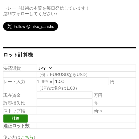
トレード技術の本質を毎日発信しています！
是非フォローしてください♪
ロット計算機
決済通貨
（例：EURUSDならUSD）
レート入力
1
JPY
=
円
（
JPYの場合は1.00
）
現在資金
万円
許容損失比
％
ストップ幅
pips
適正ロット数
使い方は
こちら
♪