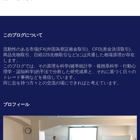
このブログについて
流動性のある市場(FX(外国為替証拠金取引)、CFD(差金決済取引)、
商品先物取引、日経225先物取引など)には共通した相場原理が存在
します。
このブログでは、その原理を科学(確率統計学・複雑系科学・行動心
理学・認知科学)的手法で分析した研究成果と、それに基づく日々の
トレード事例などを発信しています。
同じ志を持つ方々との交流の場にできればと考えています。
プロフィール