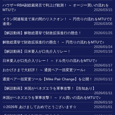
ハウザーRBA副総裁発言で利上げ観測！ ～ オージー買いの流れを
MTUで♪
2026/03/15
イラン関連報道で束の間のリスクオン！ ～ 円売りの流れをMTUで2
連発♪
2026/03/08
【解説動画】解散総選挙で財政拡張進行の懸念！
2026/01/25
解散総選挙で財政拡張進行の懸念！ ～ 円売りの流れをMTUで♪
2026/01/24
【解説動画】日米要人が口先介入リレー！
2026/01/18
日米要人が口先介入リレー！ ～ ドル売りの流れをMTUで♪
2026/01/17
おかげさまで大好評！ ～ 通貨ペア一括変更ツール♪
2026/01/14
通貨ペア一括変更ツール【Mike Pair Change】を公開！
2026/01/12
【解説動画】米国がベネズエラを軍事攻撃！【告知あり】
2026/01/11
米国がベネズエラを軍事攻撃！ ～ ドル買いの流れをMTUで♪
2026/01/10
☆2026年 あけましておめでとうございます☆
2026/01/01