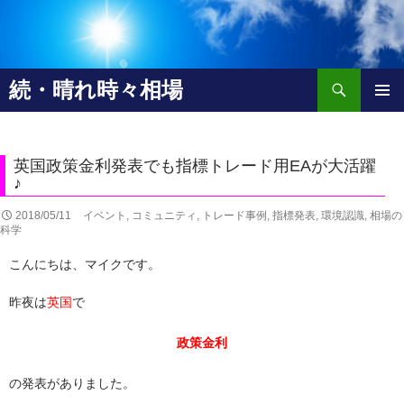
検
続・晴れ時々相場
索
コ
メインメ
ン
ニュー
テ
ン
英国政策金利発表でも指標トレード用EAが大活躍
ツ
♪
へ
2018/05/11
イベント
,
コミュニティ
,
トレード事例
,
指標発表
,
環境認識
,
相場の
移
科学
動
こんにちは、マイクです。
昨夜は
英国
で
政策金利
の発表がありました。