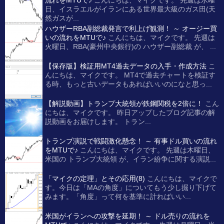
日、イスラエルがイランにある世界最大級のガス田(天
然ガスが...
ハウザーRBA副総裁発言で利上げ観測！ ～ オージー買
いの流れをMTUで♪
こんにちは、マイクです。 先週は
火曜日、RBA(豪州中央銀行)の ハウザー副総裁 が、 ...
【保存版】検証用MT4過去データの入手・作成方法
こ
んにちは、マイクです。 MT4で過去チャートを検証す
る時、もっと古いデータもあればいいのになと思っ...
【解説動画】トランプ大統領が鉄鋼関税を2倍に！
こん
にちは、マイクです。 昨日アップしたブログ記事の解
説動画をお届けします。 トラン...
トランプ演説で戦闘激化懸念！ ～ 有事ドル買いの流れ
をMTUで♪
こんにちは、マイクです。 先週は木曜日、
米国の トランプ大統領 が、イラン紛争に関する演説...
「マイクの定理」とその応用(8)
こんにちは、マイクで
す。今日は「MAの角度」についてもう少し掘り下げて
みます。「角度」って何を基準に計ればいい...
米国がイランへの攻撃を延期！ ～ ドル売りの流れを