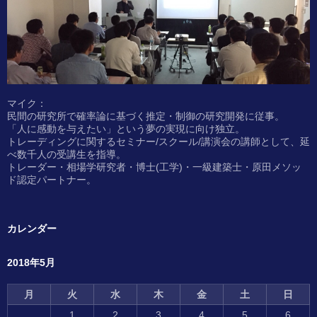
マイク：
民間の研究所で確率論に基づく推定・制御の研究開発に従事。
「人に感動を与えたい」という夢の実現に向け独立。
トレーディングに関するセミナー/スクール/講演会の講師として、延
べ数千人の受講生を指導。
トレーダー・相場学研究者・博士(工学)・一級建築士・原田メソッ
ド認定パートナー。
カレンダー
2018年5月
月
火
水
木
金
土
日
1
2
3
4
5
6