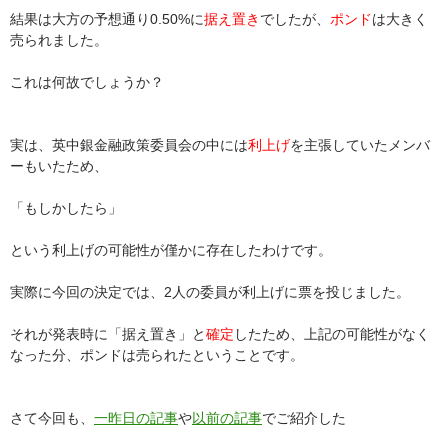
結果は大方の予想通り0.50%に
据え置き
でしたが、
ポンド
は大きく
売られました。
これは何故でしょうか？
実は、英中銀金融政策委員会の中には
利上げ
を主張していたメンバ
ーもいたため、
「もしかしたら」
という利上げの可能性が僅かに存在したわけです。
実際に今回の決定では、2人の委員が利上げに票を投じました。
それが発表時に「据え置き」と
確定
したため、上記の可能性がなく
なった分、ポンドは売られたということです。
さて今回も、
一昨日の記事
や
以前の記事
でご紹介した