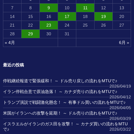
7
8
9
10
11
12
13
14
15
16
17
18
19
20
21
22
23
24
25
26
27
28
29
30
31
« 4月
6月 »
最近の投稿
停戦継続報道で緊張緩和！ ～ ドル売り戻しの流れをMTUで♪
2026/04/19
イラン停戦合意で原油急落！ ～ カナダ売りの流れをMTUで♪
2026/04/12
トランプ演説で戦闘激化懸念！ ～ 有事ドル買いの流れをMTUで♪
2026/04/05
米国がイランへの攻撃を延期！ ～ ドル売りの流れをMTUで♪
2026/03/29
イスラエルがイランのガス田を攻撃！ ～ カナダ買いの流れをMTU
で♪
2026/03/22