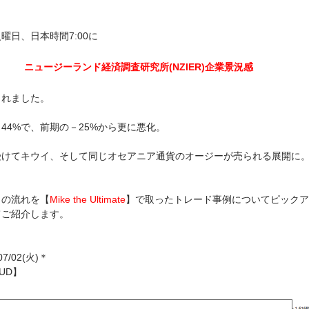
曜日、日本時間7:00に
ニュージーランド経済調査研究所(NZIER)企業景況感
されました。
44%で、前期の－25%から更に悪化。
受けてキウイ、そして同じオセアニア通貨のオージーが売られる展開に
この流れを【
Mike the Ultimate
】で取ったトレード事例についてピックア
てご紹介します。
07/02(火)＊
UD】