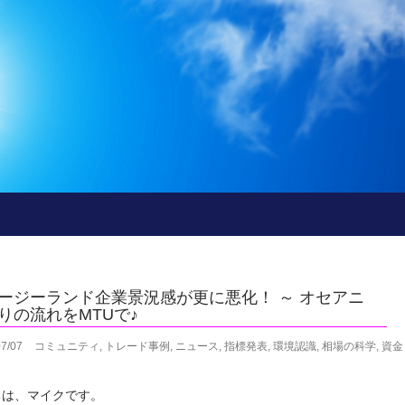
ージーランド企業景況感が更に悪化！ ～ オセアニ
りの流れをMTUで♪
07/07
コミュニティ
,
トレード事例
,
ニュース
,
指標発表
,
環境認識
,
相場の科学
,
資金
ちは、マイクです。