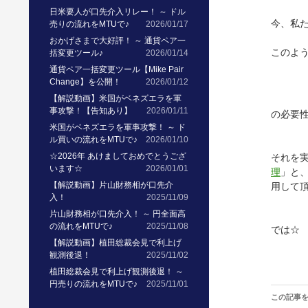
日米要人が口先介入リレー！ ～ ドル
今、私
売りの流れをMTUで♪
2026/01/17
おかげさまで大好評！ ～ 通貨ペア一
このよ
括変更ツール♪
2026/01/14
通貨ペア一括変更ツール【Mike Pair
Change】を公開！
2026/01/12
【解説動画】米国がベネズエラを軍
事攻撃！【告知あり】
2026/01/11
の必要
米国がベネズエラを軍事攻撃！ ～ ド
ル買いの流れをMTUで♪
2026/01/10
☆2026年 あけましておめでとうござ
それを
います☆
2026/01/01
理
」と
【解説動画】片山財務相が口先介
用して
入！
2025/11/09
片山財務相が口先介入！ ～ 円全面高
の流れをMTUで♪
2025/11/08
では☆
【解説動画】植田総裁会見で利上げ
観測後退！
2025/11/02
植田総裁会見で利上げ観測後退！ ～
円売りの流れをMTUで♪
2025/11/01
この記事