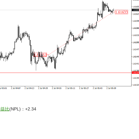
損益比
(NPL)：+2.34
、