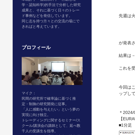
学・認知科学)的手法で分析した研究
成果と、それに基づく日々のトレー
先週は火
ド事例などを発信しています。
同じ志を持つ方々との交流の場にで
きればと考えています。
が発表
プロフィール
結果は－
これを
今回は
マイク：
ップし
民間の研究所で確率論に基づく推
定・制御の研究開発に従事。
「人に感動を与えたい」という夢の
＊2024/
実現に向け独立。
【EURA
トレーディングに関するセミナー/ス
■1分足
クール/講演会の講師として、延べ数
千人の受講生を指導。