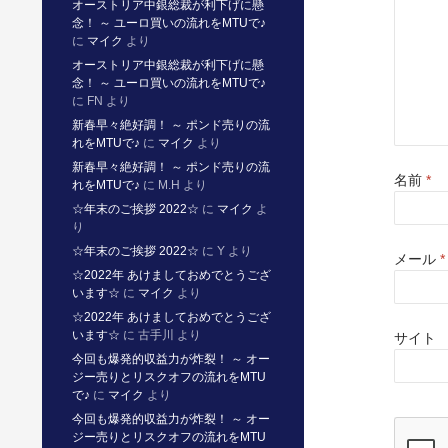
オーストリア中銀総裁が利下げに懸
ま
念！ ～ ユーロ買いの流れをMTUで♪
す
)
に
マイク
より
オーストリア中銀総裁が利下げに懸
念！ ～ ユーロ買いの流れをMTUで♪
に
FN
より
新春早々絶好調！ ～ ポンド売りの流
れをMTUで♪
に
マイク
より
新春早々絶好調！ ～ ポンド売りの流
名前
*
れをMTUで♪
に
M.H
より
☆年末のご挨拶 2022☆
に
マイク
よ
り
☆年末のご挨拶 2022☆
に
Y
より
メール
*
☆2022年 あけましておめでとうござ
います☆
に
マイク
より
☆2022年 あけましておめでとうござ
います☆
に
古手川
より
サイト
今回も爆発的収益力が炸裂！ ～ オー
ジー売りとリスクオフの流れをMTU
で♪
に
マイク
より
今回も爆発的収益力が炸裂！ ～ オー
ジー売りとリスクオフの流れをMTU