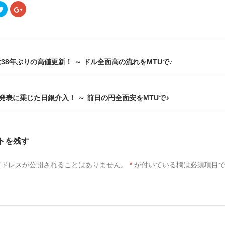
ク
ク
リ
リ
ッ
ッ
ク
ク
し
し
て
て
T
G
w
o
i
o
38年ぶりの高値更新！ ～ ドル全面高の流れをMTUで♪
t
g
t
l
e
e
r
+
で
で
共
共
I発表に乗じた日銀介入！ ～ 前日の円全面安をMTUで♪
有
有
(
(
新
新
し
し
い
い
ウ
ウ
ィ
ィ
トを残す
ン
ン
ド
ド
ウ
ウ
で
で
アドレスが公開されることはありません。
*
が付いている欄は必須項目
開
開
き
き
ま
ま
す
す
)
)
ト