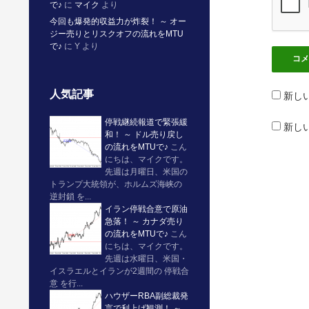
で♪
に
マイク
より
今回も爆発的収益力が炸裂！ ～ オー
ジー売りとリスクオフの流れをMTU
で♪
に
Y
より
人気記事
新し
停戦継続報道で緊張緩
新し
和！ ～ ドル売り戻し
の流れをMTUで♪
こん
にちは、マイクです。
先週は月曜日、米国の
トランプ大統領が、ホルムズ海峡の
逆封鎖 を...
イラン停戦合意で原油
急落！ ～ カナダ売り
の流れをMTUで♪
こん
にちは、マイクです。
先週は水曜日、米国・
イスラエルとイランが2週間の 停戦合
意 を行...
ハウザーRBA副総裁発
言で利上げ観測！ ～