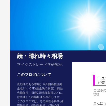
検
続・晴れ時々相場
索
マイクのトレード学研究記
このブログについて
ニュ
ア売
流動性のある市場(FX(外国為替証拠
金取引)、CFD(差金決済取引)、商品
2024/
先物取引、日経225先物取引など)に
管理
は共通した相場原理が存在します。
このブログでは、その原理を科学(確
こんに
率統計学・複雑系科学・行動心理