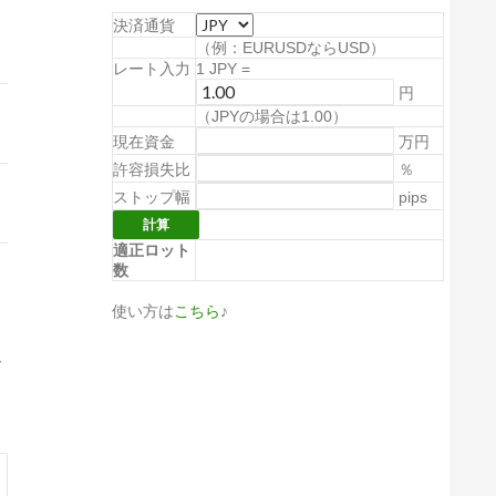
決済通貨
（例：EURUSDならUSD）
レート入力
1
JPY
=
円
（
JPYの場合は1.00
）
現在資金
万円
許容損失比
％
ストップ幅
pips
適正ロット
数
使い方は
こちら
♪
で