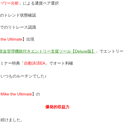
パワー分析
」による通貨ペア選択
足のトレンド状態確認
足でのリトレース認識
 the Ultimate
】出現
資金管理機能付きエントリー支援ツール【Deluxe版】
」でエントリー
セミナー特典「
自動決済EA
」でオート利確
、いつものルーチンでした♪
【
Mike the Ultimate
】の
爆発的収益力
し続けました。