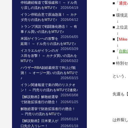
停戦継続報道で緊張緩和！ ～ ドル売
■「
通貨
り戻しの流れをMTUで♪
2026/04/19
↓
イラン停戦合意で原油急落！ ～ カナ
■ 環境
ダ売りの流れをMTUで♪
2026/04/12
↓
トランプ演説で戦闘激化懸念！ ～ 有
■ 上位
事ドル買いの流れをMTUで♪
↓
2026/04/05
米国がイランへの攻撃を
■【
Mike
延期！ ～ ドル売りの流れをMTUで♪
↓
2026/03/29
イスラエルがイランのガ
■「
自動
ス田を攻撃！ ～ カナダ買いの流れを
↓
MTUで♪
2026/03/22
■ 特別
ハウザーRBA副総裁発言で利上げ観
測！ ～ オージー買いの流れをMTUで
という
♪
2026/03/15
イラン関連報道で束の間のリスクオ
ン！ ～ 円売りの流れをMTUで2連発♪
先週も
2026/03/08
【解説動画】解散総選挙
で財政拡張進行の懸念！
2026/01/25
解散総選挙で財政拡張進行の懸念！
～ 円売りの流れをMTUで♪
2026/01/24
は炸裂
【解説動画】日米要人が
口先介入リレー！
2026/01/18