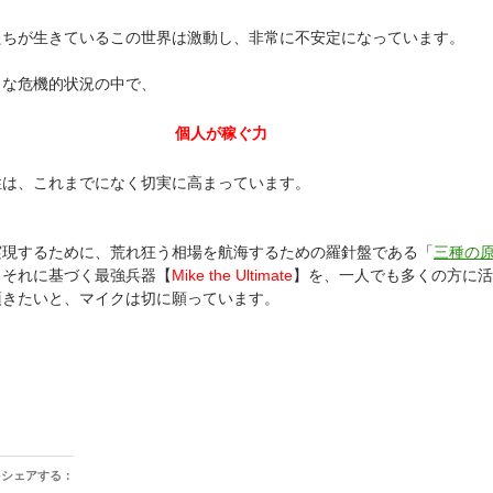
たちが生きているこの世界は激動し、非常に不安定になっています。
うな危機的状況の中で、
個人が稼ぐ力
性は、これまでになく切実に高まっています。
実現するために、荒れ狂う相場を航海するための羅針盤である「
三種の
、それに基づく最強兵器【
Mike the Ultimate
】を、一人でも多くの方に活
頂きたいと、マイクは切に願っています。
をシェアする：