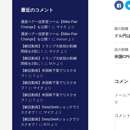
F
a
最近のコメント
c
e
b
通貨ペア一括変更ツール【Mike Pair
o
投
o
Change】を公開！
に
マイク
より
稿
前の投稿
k
で
ナ
通貨ペア一括変更ツール【Mike Pair
ドル円は
共
ビ
Change】を公開！
に
masue
より
有
ゲ
す
【解説動画】トランプ大統領が鉄鋼
る
ー
次の投稿
に
関税を2倍に！
に
マイク
より
シ
は
ョ
米国CP
ク
【解説動画】トランプ大統領が鉄鋼
リ
ン
関税を2倍に！
に
M.H
より
ッ
ク
【解説動画】米国株下落でリスクオ
し
て
フ！
に
Y
より
く
コメン
だ
【解説動画】米国株下落でリスクオ
さ
フ！
に
マイク
より
い
(
【解説動画】米国株下落でリスクオ
メール
新
し
フ！
に
Y
より
す
い
ウ
【解説動画】DeepSeekショックでリ
ィ
スクオフ！
に
マイク
より
ン
コメン
ド
【解説動画】DeepSeekショックでリ
ウ
で
スクオフ！
に
M.H
より
開
き