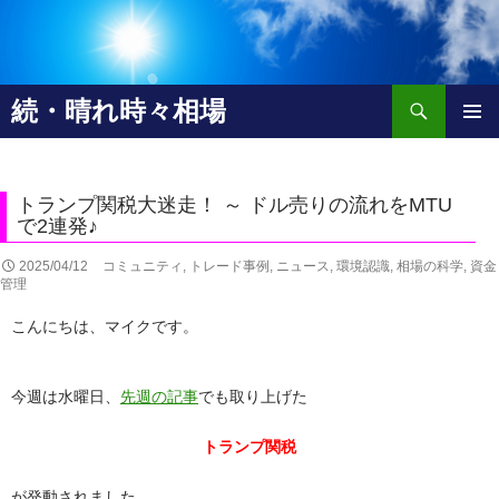
検
続・晴れ時々相場
索
コ
メインメ
ン
ニュー
テ
ン
トランプ関税大迷走！ ～ ドル売りの流れをMTU
ツ
で2連発♪
へ
2025/04/12
コミュニティ
,
トレード事例
,
ニュース
,
環境認識
,
相場の科学
,
資金
移
管理
動
こんにちは、マイクです。
今週は水曜日、
先週の記事
でも取り上げた
トランプ関税
が発動されました。