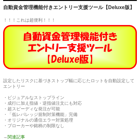
自動資金管理機能付きエントリー支援ツール【Deluxe版】
！！！これは超便利！！！
設定したリスクに基づきストップ幅に応じたロットを自動設定して
エントリー
・ビジュアルなストップライン
・成行に加え指値・逆指値注文にも対応
・超スピーディな発注が可能
・「低レバレッジ規制対策機能」完備
・オリジナルの通信エラー対策処理
・ブローカーや銘柄の制限なし
→
関連記事