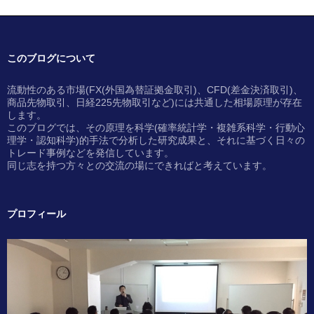
このブログについて
流動性のある市場(FX(外国為替証拠金取引)、CFD(差金決済取引)、
商品先物取引、日経225先物取引など)には共通した相場原理が存在
します。
このブログでは、その原理を科学(確率統計学・複雑系科学・行動心
理学・認知科学)的手法で分析した研究成果と、それに基づく日々の
トレード事例などを発信しています。
同じ志を持つ方々との交流の場にできればと考えています。
プロフィール