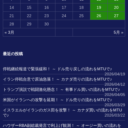
14
15
16
17
18
19
20
21
22
23
24
25
26
27
28
29
30
« 3月
5月 »
最近の投稿
停戦継続報道で緊張緩和！ ～ ドル売り戻しの流れをMTUで♪
2026/04/19
イラン停戦合意で原油急落！ ～ カナダ売りの流れをMTUで♪
2026/04/12
トランプ演説で戦闘激化懸念！ ～ 有事ドル買いの流れをMTUで♪
2026/04/05
米国がイランへの攻撃を延期！ ～ ドル売りの流れをMTUで♪
2026/03/29
イスラエルがイランのガス田を攻撃！ ～ カナダ買いの流れをMTU
で♪
2026/03/22
ハウザーRBA副総裁発言で利上げ観測！ ～ オージー買いの流れを