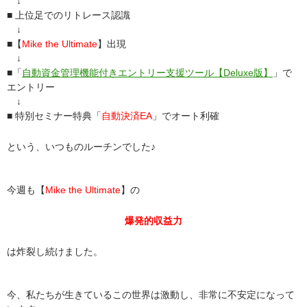
↓
■ 上位足でのリトレース認識
↓
■【
Mike the Ultimate
】出現
↓
■「
自動資金管理機能付きエントリー支援ツール【Deluxe版】
」で
エントリー
↓
■ 特別セミナー特典「
自動決済EA
」でオート利確
という、いつものルーチンでした♪
今週も【
Mike the Ultimate
】の
爆発的収益力
は炸裂し続けました。
今、私たちが生きているこの世界は激動し、非常に不安定になって