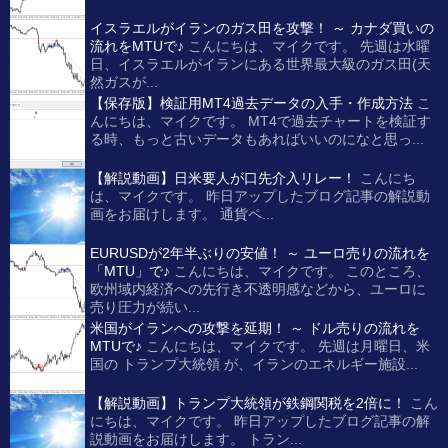
イスラエルがイランのガス田を攻撃！ ～ カナダ買いの
流れをMTUで♪
こんにちは、マイクです。 先週は水曜
日、イスラエルがイランにある世界最大級のガス田(天
然ガスが...
【保存版】検証用MT4過去データの入手・作成方法
こ
んにちは、マイクです。 MT4で過去チャートを検証す
る時、もっと古いデータもあればいいのになと思っ...
【解説動画】日米要人が口先介入リレー！
こんにち
は、マイクです。 昨日アップしたブログ記事の解説動
画をお届けします。 通貨ペ...
EURUSDが2年半ぶりの安値！ ～ ユーロ売りの流れを
「MTU」で♪
こんにちは、マイクです。 このところ、
欧州域内経済への先行き不透明感などから、ユーロに
売り圧力が続い...
米国がイランへの攻撃を延期！ ～ ドル売りの流れを
MTUで♪
こんにちは、マイクです。 先週は月曜日、米
国の トランプ大統領 が、イランのエネルギー施設...
【解説動画】トランプ大統領が鉄鋼関税を2倍に！
こん
にちは、マイクです。 昨日アップしたブログ記事の解
説動画をお届けします。 トラン...