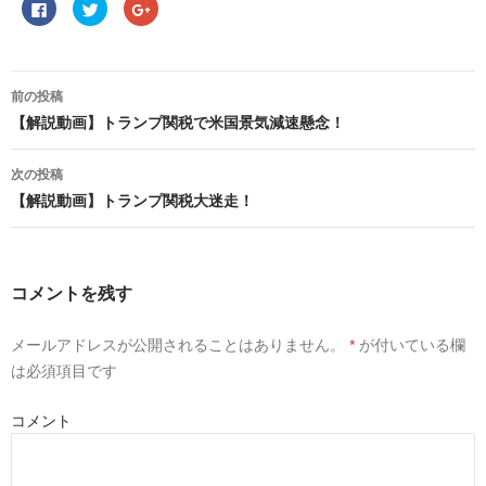
F
ク
ク
a
リ
リ
c
ッ
ッ
e
ク
ク
b
し
し
o
て
て
投
o
T
G
稿
前の投稿
k
w
o
で
i
o
ナ
【解説動画】トランプ関税で米国景気減速懸念！
共
t
g
ビ
有
t
l
ゲ
す
e
e
る
r
+
ー
次の投稿
に
で
で
シ
は
共
共
ョ
【解説動画】トランプ関税大迷走！
ク
有
有
リ
(
(
ン
ッ
新
新
ク
し
し
し
い
い
て
ウ
ウ
く
ィ
ィ
コメントを残す
だ
ン
ン
さ
ド
ド
い
ウ
ウ
(
で
で
メールアドレスが公開されることはありません。
*
が付いている欄
新
開
開
し
き
き
は必須項目です
い
ま
ま
ウ
す
す
ィ
)
)
ン
コメント
ド
ウ
で
開
き