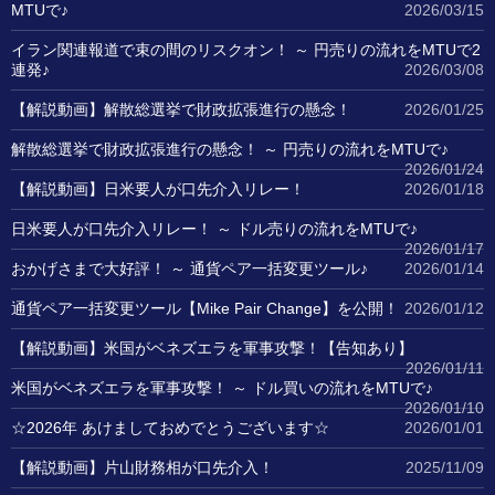
MTUで♪
2026/03/15
イラン関連報道で束の間のリスクオン！ ～ 円売りの流れをMTUで2
連発♪
2026/03/08
【解説動画】解散総選挙で財政拡張進行の懸念！
2026/01/25
解散総選挙で財政拡張進行の懸念！ ～ 円売りの流れをMTUで♪
2026/01/24
【解説動画】日米要人が口先介入リレー！
2026/01/18
日米要人が口先介入リレー！ ～ ドル売りの流れをMTUで♪
2026/01/17
おかげさまで大好評！ ～ 通貨ペア一括変更ツール♪
2026/01/14
通貨ペア一括変更ツール【Mike Pair Change】を公開！
2026/01/12
【解説動画】米国がベネズエラを軍事攻撃！【告知あり】
2026/01/11
米国がベネズエラを軍事攻撃！ ～ ドル買いの流れをMTUで♪
2026/01/10
☆2026年 あけましておめでとうございます☆
2026/01/01
【解説動画】片山財務相が口先介入！
2025/11/09