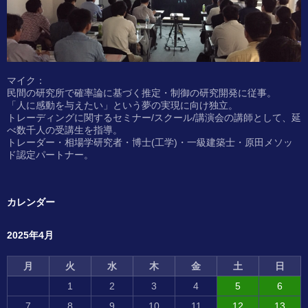
マイク：
民間の研究所で確率論に基づく推定・制御の研究開発に従事。
「人に感動を与えたい」という夢の実現に向け独立。
トレーディングに関するセミナー/スクール/講演会の講師として、延
べ数千人の受講生を指導。
トレーダー・相場学研究者・博士(工学)・一級建築士・原田メソッ
ド認定パートナー。
カレンダー
2025年4月
月
火
水
木
金
土
日
1
2
3
4
5
6
7
8
9
10
11
12
13