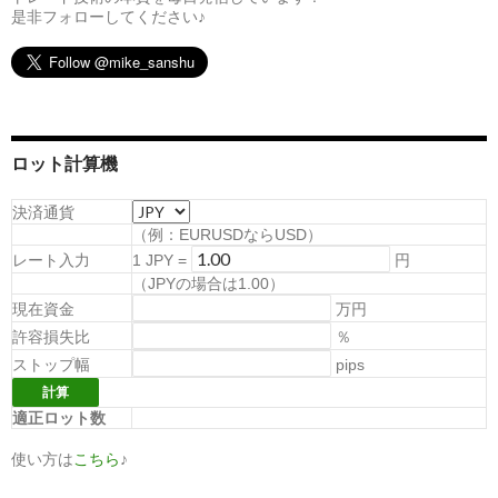
是非フォローしてください♪
ロット計算機
決済通貨
（例：EURUSDならUSD）
レート入力
1
JPY
=
円
（
JPYの場合は1.00
）
現在資金
万円
許容損失比
％
ストップ幅
pips
適正ロット数
使い方は
こちら
♪