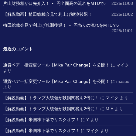
片山財務相が口先介入！ ～ 円全面高の流れをMTUで♪
2025/11/08
【解説動画】植田総裁会見で利上げ観測後退！
2025/11/02
植田総裁会見で利上げ観測後退！ ～ 円売りの流れをMTUで♪
2025/11/01
最近のコメント
通貨ペア一括変更ツール【Mike Pair Change】を公開！
に
マイク
より
通貨ペア一括変更ツール【Mike Pair Change】を公開！
に
masue
より
【解説動画】トランプ大統領が鉄鋼関税を2倍に！
に
マイク
より
【解説動画】トランプ大統領が鉄鋼関税を2倍に！
に
M.H
より
【解説動画】米国株下落でリスクオフ！
に
Y
より
【解説動画】米国株下落でリスクオフ！
に
マイク
より