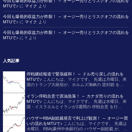
今回も爆発的収益力が炸裂！ ～ オージー売りとリスクオフの流れを
MTUで♪
に
マイク
より
今回も爆発的収益力が炸裂！ ～ オージー売りとリスクオフの流れを
MTUで♪
に
マイク
より
今回も爆発的収益力が炸裂！ ～ オージー売りとリスクオフの流れを
MTUで♪
に
Y
より
人気記事
停戦継続報道で緊張緩和！ ～ ドル売り戻しの流れを
MTUで♪
こんにちは、マイクです。 先週は月曜日、米
国のトランプ大統領が、ホルムズ海峡の 逆封鎖 を...
イラン停戦合意で原油急落！ ～ カナダ売りの流れを
MTUで♪
こんにちは、マイクです。 先週は水曜日、米
国・イスラエルとイランが2週間の 停戦合意 を行...
ハウザーRBA副総裁発言で利上げ観測！ ～ オージー買
いの流れをMTUで♪
こんにちは、マイクです。 先週は
火曜日、RBA(豪州中央銀行)の ハウザー副総裁 が、 ...