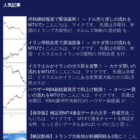
人気記事
停戦継続報道で緊張緩和！ ～ ドル売り戻しの流れを
MTUで♪
こんにちは、マイクです。 先週は月曜日、米
国のトランプ大統領が、ホルムズ海峡の 逆封鎖 を...
イラン停戦合意で原油急落！ ～ カナダ売りの流れを
MTUで♪
こんにちは、マイクです。 先週は水曜日、米
国・イスラエルとイランが2週間の 停戦合意 を行...
イスラエルがイランのガス田を攻撃！ ～ カナダ買いの
流れをMTUで♪
こんにちは、マイクです。 先週は水曜
日、イスラエルがイランにある世界最大級のガス田(天
然ガスが...
ハウザーRBA副総裁発言で利上げ観測！ ～ オージー買
いの流れをMTUで♪
こんにちは、マイクです。 先週は
火曜日、RBA(豪州中央銀行)の ハウザー副総裁 が、 ...
【保存版】検証用MT4過去データの入手・作成方法
こ
んにちは、マイクです。 MT4で過去チャートを検証す
る時、もっと古いデータもあればいいのになと思っ...
【解説動画】トランプ大統領が鉄鋼関税を2倍に！
こん