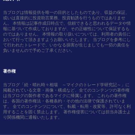
当ブログは情報提供を唯一の目的としたものであり、収益の保証、
或いは直接的に投資助言業務、投資勧誘を行うものではありませ
ん。 本情報は記事作成日時点で、信頼できると思われるデータや情
報に基づいて作成しておりますが、その正確性について保証するも
のではありません。 本情報の取り扱いについては、利用者の責任に
おいて行って頂きますようお願いいたします。 当ブログを参考にし
て行われたトレードで、いかなる損害が生じましても一切の責任を
負いませんので予めご了承ください。
著作権
当ブログ「続・晴れ時々相場 ～マイクのトレード学研究記～」に
掲載されている文章・画像・構成など、全てのコンテンツの著作権
は当ブログの製作者であるマイクに帰属します。 これらの著作権
は、各国の著作権法・各種条約・その他の法律で保護されていま
す。 全てのコンテンツについて、転載・転用・改変等、許可なく利
用することを固く禁止します。 著作権侵害については担当弁護士よ
り関係機関に通報いたします。