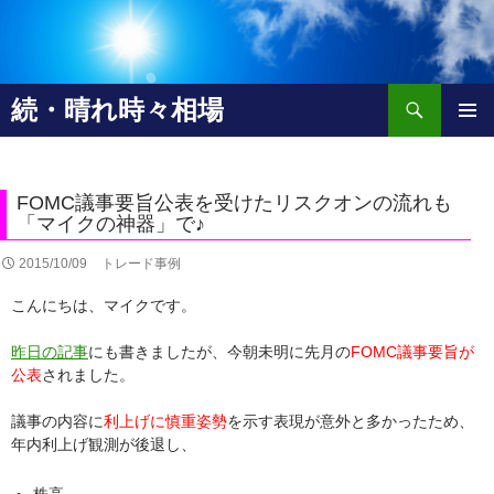
検
続・晴れ時々相場
索
コ
メインメ
ン
ニュー
テ
ン
FOMC議事要旨公表を受けたリスクオンの流れも
ツ
「マイクの神器」で♪
へ
2015/10/09
トレード事例
移
動
こんにちは、マイクです。
昨日の記事
にも書きましたが、今朝未明に先月の
FOMC
議事要旨が
公表
されました。
議事の内容に
利上げに慎重姿勢
を示す表現が意外と多かったため、
年内利上げ観測が後退し、
株高