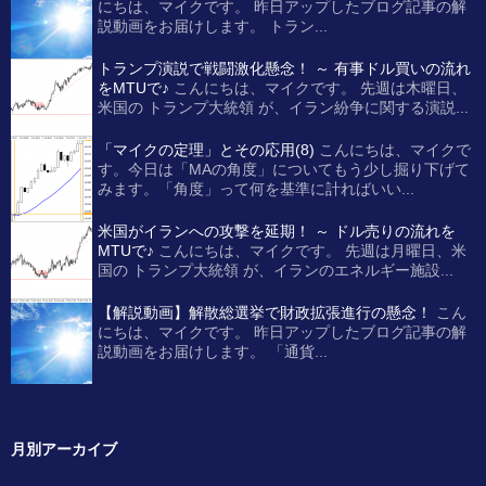
にちは、マイクです。 昨日アップしたブログ記事の解
説動画をお届けします。 トラン...
トランプ演説で戦闘激化懸念！ ～ 有事ドル買いの流れ
をMTUで♪
こんにちは、マイクです。 先週は木曜日、
米国の トランプ大統領 が、イラン紛争に関する演説...
「マイクの定理」とその応用(8)
こんにちは、マイクで
す。今日は「MAの角度」についてもう少し掘り下げて
みます。「角度」って何を基準に計ればいい...
米国がイランへの攻撃を延期！ ～ ドル売りの流れを
MTUで♪
こんにちは、マイクです。 先週は月曜日、米
国の トランプ大統領 が、イランのエネルギー施設...
【解説動画】解散総選挙で財政拡張進行の懸念！
こん
にちは、マイクです。 昨日アップしたブログ記事の解
説動画をお届けします。 「通貨...
月別アーカイブ