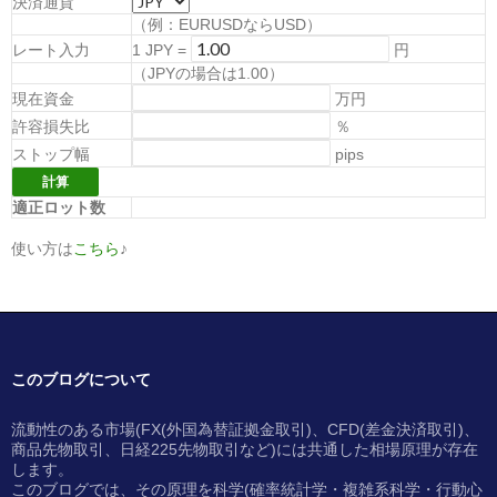
決済通貨
（例：EURUSDならUSD）
レート入力
1
JPY
=
円
（
JPYの場合は1.00
）
現在資金
万円
許容損失比
％
ストップ幅
pips
適正ロット数
使い方は
こちら
♪
このブログについて
流動性のある市場(FX(外国為替証拠金取引)、CFD(差金決済取引)、
商品先物取引、日経225先物取引など)には共通した相場原理が存在
します。
このブログでは、その原理を科学(確率統計学・複雑系科学・行動心