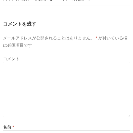
リ
(
(
ン
ッ
新
新
ク
し
し
し
い
い
て
ウ
ウ
く
ィ
ィ
コメントを残す
だ
ン
ン
さ
ド
ド
い
ウ
ウ
(
で
で
メールアドレスが公開されることはありません。
*
が付いている欄
新
開
開
し
き
き
は必須項目です
い
ま
ま
ウ
す
す
ィ
)
)
ン
コメント
ド
ウ
で
開
き
ま
す
)
名前
*