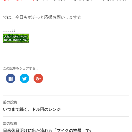
では、今日もポチっと応援お願いします☆
↓↓↓↓↓↓
この記事をシェアする：
F
ク
ク
a
リ
リ
c
ッ
ッ
e
ク
ク
b
し
し
o
て
て
投
o
T
G
稿
前の投稿
k
w
o
で
i
o
ナ
いつまで続く、ドル円のレンジ
共
t
g
ビ
有
t
l
ゲ
す
e
e
る
r
+
ー
次の投稿
に
で
で
シ
は
共
共
ョ
日米休日明けに出た流れも「マイクの神器」で♪
ク
有
有