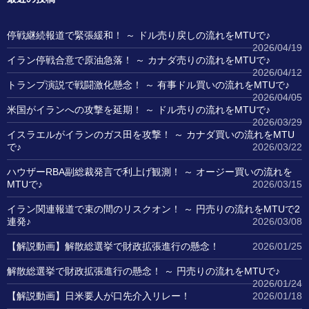
停戦継続報道で緊張緩和！ ～ ドル売り戻しの流れをMTUで♪
2026/04/19
イラン停戦合意で原油急落！ ～ カナダ売りの流れをMTUで♪
2026/04/12
トランプ演説で戦闘激化懸念！ ～ 有事ドル買いの流れをMTUで♪
2026/04/05
米国がイランへの攻撃を延期！ ～ ドル売りの流れをMTUで♪
2026/03/29
イスラエルがイランのガス田を攻撃！ ～ カナダ買いの流れをMTU
で♪
2026/03/22
ハウザーRBA副総裁発言で利上げ観測！ ～ オージー買いの流れを
MTUで♪
2026/03/15
イラン関連報道で束の間のリスクオン！ ～ 円売りの流れをMTUで2
連発♪
2026/03/08
【解説動画】解散総選挙で財政拡張進行の懸念！
2026/01/25
解散総選挙で財政拡張進行の懸念！ ～ 円売りの流れをMTUで♪
2026/01/24
【解説動画】日米要人が口先介入リレー！
2026/01/18