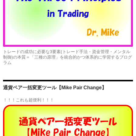
トレードの成功に必要な3要素(トレード手法・資金管理・メンタル
制御)の本質＝「三種の原理」を統合的かつ体系的に学習するプログ
ラム
通貨ペア一括変更ツール【Mike Pair Change】
！！！これも超便利！！！