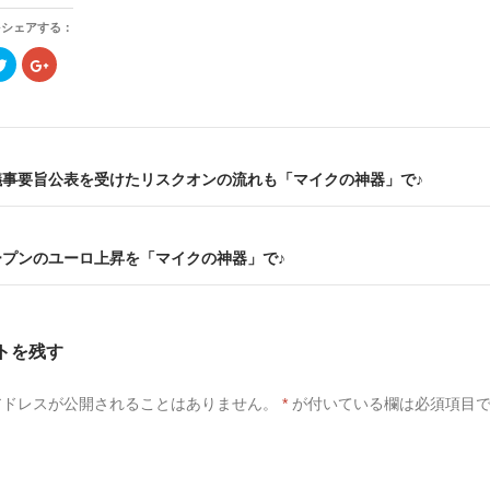
をシェアする：
ク
ク
リ
リ
ッ
ッ
ク
ク
し
し
て
て
T
G
w
o
i
o
議事要旨公表を受けたリスクオンの流れも「マイクの神器」で♪
t
g
t
l
e
e
r
+
で
で
共
共
ープンのユーロ上昇を「マイクの神器」で♪
有
有
(
(
新
新
し
し
い
い
ウ
ウ
ィ
ィ
トを残す
ン
ン
ド
ド
ウ
ウ
で
で
アドレスが公開されることはありません。
*
が付いている欄は必須項目
開
開
き
き
ま
ま
す
す
)
)
ト