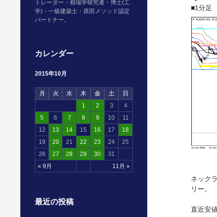
トレーダー・相場学研究者・博士(工
■1分足
学)・一級建築士・原田メソッド認定
パートナー。
カレンダー
2015年10月
月
火
水
木
金
土
日
1
2
3
4
5
6
7
8
9
10
11
12
13
14
15
16
17
18
19
20
21
22
23
24
25
26
27
28
29
30
31
« 9月
11月 »
ネック
リー。
最近の投稿
直近安値