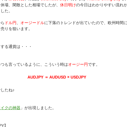
も休場、閑散とした相場でしたが、
休日明け
の今日はわかりやすい流れ
ました。
から
ドル円
、
オージードル
に下落のトレンドが出ていたので、欧州時間
り売りを狙います。
ドする通貨は・・・
いつも言っているように、こういう時は
オージー円
です。
AUDJPY ＝ AUDUSD × USDJPY
したね♪
マイクの神器
」が出現しました。
PY】