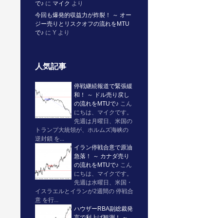
で♪
に
マイク
より
今回も爆発的収益力が炸裂！ ～ オー
ジー売りとリスクオフの流れをMTU
で♪
に
Y
より
人気記事
停戦継続報道で緊張緩
和！ ～ ドル売り戻し
の流れをMTUで♪
こん
にちは、マイクです。
先週は月曜日、米国の
トランプ大統領が、ホルムズ海峡の
逆封鎖 を...
イラン停戦合意で原油
急落！ ～ カナダ売り
の流れをMTUで♪
こん
にちは、マイクです。
先週は水曜日、米国・
イスラエルとイランが2週間の 停戦合
意 を行...
ハウザーRBA副総裁発
言で利上げ観測！ ～