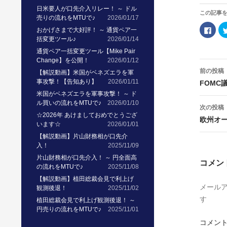
日米要人が口先介入リレー！ ～ ドル
この記事
売りの流れをMTUで♪
2026/01/17
F
おかげさまで大好評！ ～ 通貨ペア一
a
括変更ツール♪
2026/01/14
c
e
通貨ペア一括変更ツール【Mike Pair
b
o
Change】を公開！
2026/01/12
投
o
稿
前の投稿
k
【解説動画】米国がベネズエラを軍
で
ナ
事攻撃！【告知あり】
2026/01/11
FOMC
共
ビ
有
米国がベネズエラを軍事攻撃！ ～ ド
ゲ
す
る
ル買いの流れをMTUで♪
2026/01/10
ー
次の投稿
に
シ
は
☆2026年 あけましておめでとうござ
ョ
欧州オ
ク
います☆
2026/01/01
リ
ン
ッ
【解説動画】片山財務相が口先介
ク
し
入！
2025/11/09
て
く
片山財務相が口先介入！ ～ 円全面高
コメン
だ
の流れをMTUで♪
2025/11/08
さ
い
【解説動画】植田総裁会見で利上げ
(
メール
新
観測後退！
2025/11/02
し
す
い
植田総裁会見で利上げ観測後退！ ～
ウ
円売りの流れをMTUで♪
2025/11/01
ィ
ン
コメン
ド