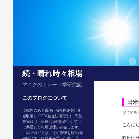
検
続・晴れ時々相場
索
マイクのトレード学研究記
このブログについて
日米
流動性のある市場(FX(外国為替証拠
2015/
金取引)、CFD(差金決済取引)、商品
先物取引、日経225先物取引など)に
こんに
は共通した相場原理が存在します。
このブログでは、その原理を科学(確
昨日は
率統計学・複雑系科学・行動心理