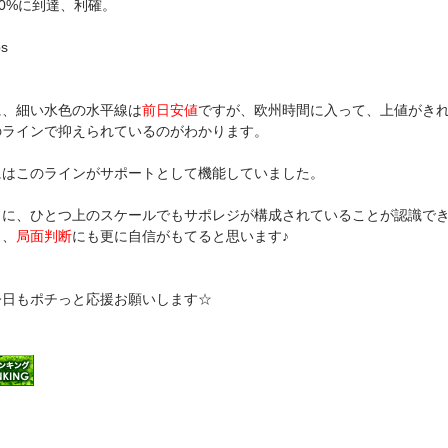
100%に到達、利確。
ps
に、細い水色の水平線は
前日安値
ですが、欧州時間に入って、上値がき
のラインで抑えられているのがわかります。
にはこのラインがサポートとして機能していました。
うに、ひとつ上のスケールでもサポレジが構成されていることが認識で
と、
局面判断
にも更に自信がもてると思います♪
今日もポチっと応援お願いします☆