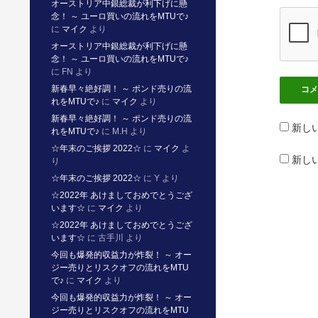
オーストリア中銀総裁が利下げに懸
念！ ～ ユーロ買いの流れをMTUで♪
に
マイク
より
オーストリア中銀総裁が利下げに懸
念！ ～ ユーロ買いの流れをMTUで♪
に
FN
より
新春早々絶好調！ ～ ポンド売りの流
れをMTUで♪
に
マイク
より
新春早々絶好調！ ～ ポンド売りの流
新し
れをMTUで♪
に
M.H
より
☆年末のご挨拶 2022☆
に
マイク
よ
新し
り
☆年末のご挨拶 2022☆
に
Y
より
☆2022年 あけましておめでとうござ
います☆
に
マイク
より
☆2022年 あけましておめでとうござ
います☆
に
古手川
より
今回も爆発的収益力が炸裂！ ～ オー
ジー売りとリスクオフの流れをMTU
で♪
に
マイク
より
今回も爆発的収益力が炸裂！ ～ オー
ジー売りとリスクオフの流れをMTU