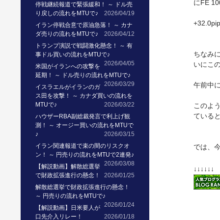
にFE 
停戦継続報道で緊張緩和！ ～ ドル売
り戻しの流れをMTUで♪
2026/04/19
+32.0pi
イラン停戦合意で原油急落！ ～ カナ
ダ売りの流れをMTUで♪
2026/04/12
トランプ演説で戦闘激化懸念！ ～ 有
ちなみ
事ドル買いの流れをMTUで♪
2026/04/05
いにこ
米国がイランへの攻撃を
延期！ ～ ドル売りの流れをMTUで♪
2026/03/29
午前中
イスラエルがイランのガ
ス田を攻撃！ ～ カナダ買いの流れを
MTUで♪
2026/03/22
このよ
ている
ハウザーRBA副総裁発言で利上げ観
測！ ～ オージー買いの流れをMTUで
♪
2026/03/15
イラン関連報道で束の間のリスクオ
では、
ン！ ～ 円売りの流れをMTUで2連発♪
2026/03/08
【解説動画】解散総選挙
↓↓↓↓↓↓
で財政拡張進行の懸念！
2026/01/25
解散総選挙で財政拡張進行の懸念！
～ 円売りの流れをMTUで♪
2026/01/24
【解説動画】日米要人が
口先介入リレー！
2026/01/18