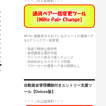
！！！これも超便利！！！
MT4に複数表示されているチャートの通貨ペア
を1クリックで一括変更
・迅速で軽快な操作性
・使用通貨を選択可能
・マトリクス表示で楽々チェック
・自由自在なカスタマイズ性能
・ブローカーや通貨ペア名の制限なし
自動資金管理機能付きエントリー支援ツ
ト
ール【Deluxe版】
！！！これは超便利！！！