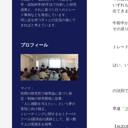
学・認知科学)的手法で分析した研究
いずれ
成果と、それに基づく日々のトレー
出てき
ド事例などを発信しています。
同じ志を持つ方々との交流の場にで
午前中
きればと考えています。
その戻
プロフィール
トレー
はい、
マイク：
の法則で
民間の研究所で確率論に基づく推
定・制御の研究開発に従事。
「人に感動を与えたい」という夢の
早速「
実現に向け独立。
トレーディングに関するセミナー/ス
クール/講演会の講師として、延べ数
千人の受講生を指導。
【AUDJ