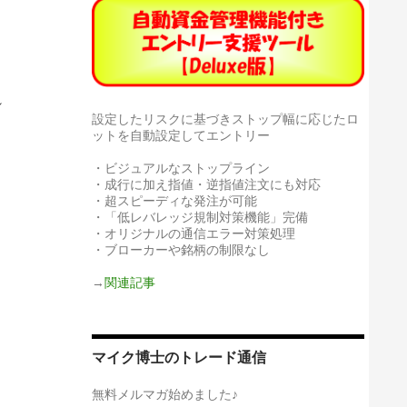
れ
設定したリスクに基づきストップ幅に応じたロ
ットを自動設定してエントリー
・ビジュアルなストップライン
・成行に加え指値・逆指値注文にも対応
き
・超スピーディな発注が可能
・「低レバレッジ規制対策機能」完備
・オリジナルの通信エラー対策処理
・ブローカーや銘柄の制限なし
→
関連記事
マイク博士のトレード通信
無料メルマガ始めました♪