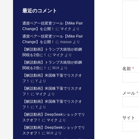
ウ
で
開
最近のコメント
き
ま
す
通貨ペア一括変更ツール【Mike Pair
)
Change】を公開！
に
マイク
より
通貨ペア一括変更ツール【Mike Pair
Change】を公開！
に
masue
より
【解説動画】トランプ大統領が鉄鋼
関税を2倍に！
に
マイク
より
【解説動画】トランプ大統領が鉄鋼
関税を2倍に！
に
M.H
より
名前
*
【解説動画】米国株下落でリスクオ
フ！
に
Y
より
【解説動画】米国株下落でリスクオ
メール
*
フ！
に
マイク
より
【解説動画】米国株下落でリスクオ
フ！
に
Y
より
【解説動画】DeepSeekショックでリ
サイト
スクオフ！
に
マイク
より
【解説動画】DeepSeekショックでリ
スクオフ！
に
M.H
より