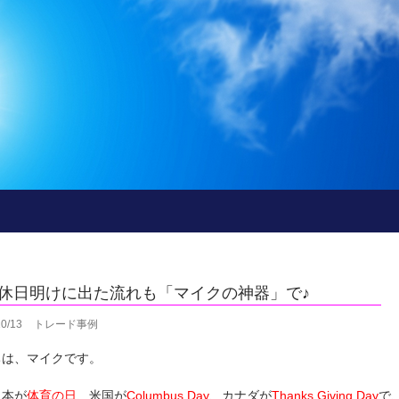
休日明けに出た流れも「マイクの神器」で♪
10/13
トレード事例
ちは、マイクです。
日本が
体育の日
、米国が
Columbus Day
、カナダが
Thanks Giving Day
で