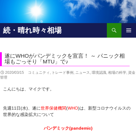
検
続・晴れ時々相場
索
コ
メインメ
ン
ニュー
テ
ン
遂にWHOがパンデミックを宣言！ ～ パニック相
ツ
場もごっそり「MTU」で♪
へ
2020/03/15
コミュニティ
,
トレード事例
,
ニュース
,
環境認識
,
相場の科学
,
資金
移
管理
動
こんにちは、マイクです。
先週11日(水)、遂に
世界保健機関
(
WHO
)は、新型コロナウイルスの
世界的な感染拡大について
パンデミック(pandemic)