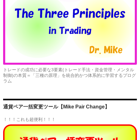
トレードの成功に必要な3要素(トレード手法・資金管理・メンタル
制御)の本質＝「三種の原理」を統合的かつ体系的に学習するプログ
ラム
通貨ペア一括変更ツール【Mike Pair Change】
！！！これも超便利！！！