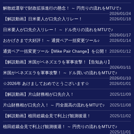
解散総選挙で財政拡張進行の懸念！ ～ 円売りの流れをMTUで♪
2026/01/24
【解説動画】日米要人が口先介入リレー！
2026/01/18
日米要人が口先介入リレー！ ～ ドル売りの流れをMTUで♪
2026/01/17
おかげさまで大好評！ ～ 通貨ペア一括変更ツール♪
2026/01/14
通貨ペア一括変更ツール【Mike Pair Change】を公開！
2026/01/12
【解説動画】米国がベネズエラを軍事攻撃！【告知あり】
2026/01/11
米国がベネズエラを軍事攻撃！ ～ ドル買いの流れをMTUで♪
2026/01/10
☆2026年 あけましておめでとうございます☆
2026/01/01
【解説動画】片山財務相が口先介入！
2025/11/09
片山財務相が口先介入！ ～ 円全面高の流れをMTUで♪
2025/11/08
【解説動画】植田総裁会見で利上げ観測後退！
2025/11/02
植田総裁会見で利上げ観測後退！ ～ 円売りの流れをMTUで♪
2025/11/01