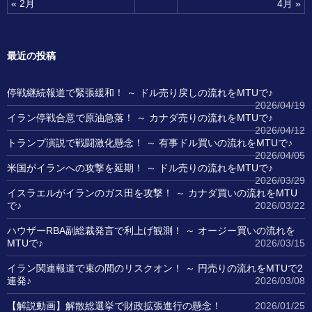
« 2月
4月 »
最近の投稿
停戦継続報道で緊張緩和！ ～ ドル売り戻しの流れをMTUで♪
2026/04/19
イラン停戦合意で原油急落！ ～ カナダ売りの流れをMTUで♪
2026/04/12
トランプ演説で戦闘激化懸念！ ～ 有事ドル買いの流れをMTUで♪
2026/04/05
米国がイランへの攻撃を延期！ ～ ドル売りの流れをMTUで♪
2026/03/29
イスラエルがイランのガス田を攻撃！ ～ カナダ買いの流れをMTU
で♪
2026/03/22
ハウザーRBA副総裁発言で利上げ観測！ ～ オージー買いの流れを
MTUで♪
2026/03/15
イラン関連報道で束の間のリスクオン！ ～ 円売りの流れをMTUで2
連発♪
2026/03/08
【解説動画】解散総選挙で財政拡張進行の懸念！
2026/01/25