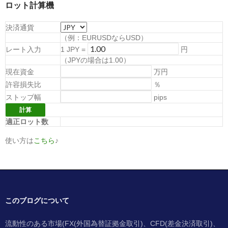
ロット計算機
決済通貨
（例：EURUSDならUSD）
レート入力
1
JPY
=
円
（
JPYの場合は1.00
）
現在資金
万円
許容損失比
％
ストップ幅
pips
適正ロット数
使い方は
こちら
♪
このブログについて
流動性のある市場(FX(外国為替証拠金取引)、CFD(差金決済取引)、