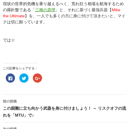
現状の世界的危機を乗り越えるべく、荒れ狂う相場を航海するため
の羅針盤である「
三種の原理
」と、それに基づく最強兵器【
Mike
the Ultimate
】を、一人でも多くの方に身に付けて頂きたいと、マイ
クは切に願っています。
では☆
この記事をシェアする：
F
ク
ク
a
リ
リ
c
ッ
ッ
e
ク
ク
b
し
し
o
て
て
投
o
T
G
稿
前の投稿
k
w
o
で
i
o
ナ
この困難に立ち向かう武器を身に付けましょう！ ～ リスクオフの流
共
t
g
ビ
有
t
l
ゲ
れを「MTU」で♪
す
e
e
る
r
+
ー
に
で
で
シ
は
共
共
ョ
次の投稿