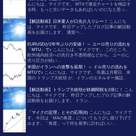
んにちは、マイクです。 MT4で過去チャートを検証す
る時、もっと古いデータもあればいいのになと思っ...
【解説動画】日米要人が口先介入リレー！
こんにち
は、マイクです。 昨日アップしたブログ記事の解説動
画をお届けします。 通貨ペ...
EURUSDが2年半ぶりの安値！ ～ ユーロ売りの流れを
「MTU」で♪
こんにちは、マイクです。 このところ、
欧州域内経済への先行き不透明感などから、ユーロに
売り圧力が続い...
米国がイランへの攻撃を延期！ ～ ドル売りの流れを
MTUで♪
こんにちは、マイクです。 先週は月曜日、米
国の トランプ大統領 が、イランのエネルギー施設...
【解説動画】トランプ大統領が鉄鋼関税を2倍に！
こん
にちは、マイクです。 昨日アップしたブログ記事の解
説動画をお届けします。 トラン...
「マイクの定理」とその応用(8)
こんにちは、マイクで
す。今日は「MAの角度」についてもう少し掘り下げて
みます。「角度」って何を基準に計ればいい...