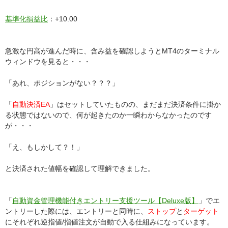
基準化損益比
：+10.00
急激な円高が進んだ時に、含み益を確認しようとMT4のターミナル
ウィンドウを見ると・・・
「あれ、ポジションがない？？？」
「
自動決済EA
」はセットしていたものの、まだまだ決済条件に掛か
る状態ではないので、何が起きたのか一瞬わからなかったのです
が・・・
「え、もしかして？！」
と決済された値幅を確認して理解できました。
「
自動資金管理機能付きエントリー支援ツール【Deluxe版】
」でエ
ントリーした際には、エントリーと同時に、
ストップ
と
ターゲット
にそれぞれ逆指値/指値注文が自動で入る仕組みになっています。