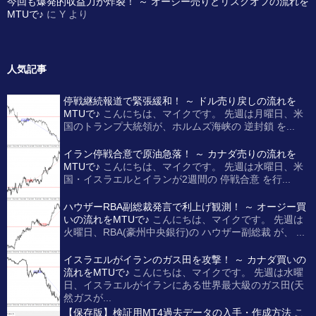
今回も爆発的収益力が炸裂！ ～ オージー売りとリスクオフの流れを
MTUで♪
に
Y
より
人気記事
停戦継続報道で緊張緩和！ ～ ドル売り戻しの流れを
MTUで♪
こんにちは、マイクです。 先週は月曜日、米
国のトランプ大統領が、ホルムズ海峡の 逆封鎖 を...
イラン停戦合意で原油急落！ ～ カナダ売りの流れを
MTUで♪
こんにちは、マイクです。 先週は水曜日、米
国・イスラエルとイランが2週間の 停戦合意 を行...
ハウザーRBA副総裁発言で利上げ観測！ ～ オージー買
いの流れをMTUで♪
こんにちは、マイクです。 先週は
火曜日、RBA(豪州中央銀行)の ハウザー副総裁 が、 ...
イスラエルがイランのガス田を攻撃！ ～ カナダ買いの
流れをMTUで♪
こんにちは、マイクです。 先週は水曜
日、イスラエルがイランにある世界最大級のガス田(天
然ガスが...
【保存版】検証用MT4過去データの入手・作成方法
こ