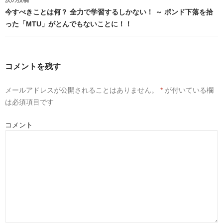
ク
有
有
リ
(
(
ン
今すべきことは何？ 全力で学習するしかない！ ～ ポンド下落を拾
ッ
新
新
ク
し
し
った「MTU」がとんでもないことに！！
し
い
い
て
ウ
ウ
く
ィ
ィ
だ
ン
ン
さ
ド
ド
い
ウ
ウ
(
で
で
コメントを残す
新
開
開
し
き
き
い
ま
ま
ウ
す
す
メールアドレスが公開されることはありません。
*
が付いている欄
ィ
)
)
ン
は必須項目です
ド
ウ
で
開
コメント
き
ま
す
)