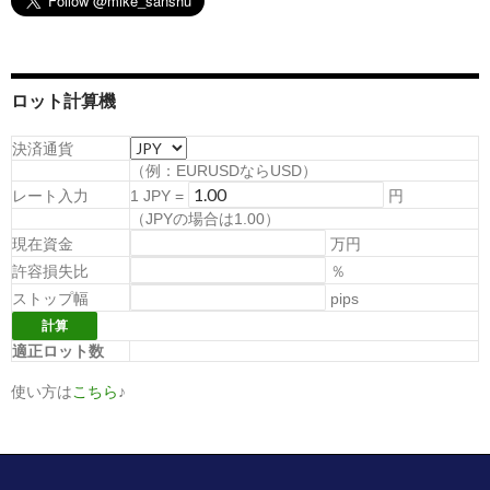
ロット計算機
決済通貨
（例：EURUSDならUSD）
レート入力
1
JPY
=
円
（
JPYの場合は1.00
）
現在資金
万円
許容損失比
％
ストップ幅
pips
適正ロット数
使い方は
こちら
♪