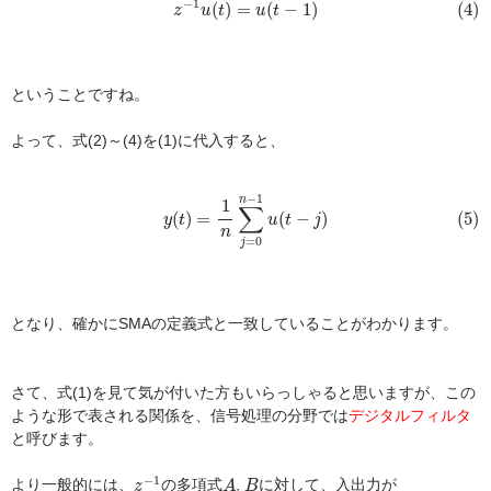
−
1
(
)
=
(
−
1
)
(4)
z
u
t
u
t
ということですね。
よって、式(2)～(4)を(1)に代入すると、
(5)
y
(
t
)
=
1
n
∑
j
=
0
n
−
1
u
(
t
−
j
)
−
1
n
1
∑
(5)
(
)
=
(
−
)
y
t
u
t
j
n
=
0
j
となり、確かにSMAの定義式と一致していることがわかります。
さて、式(1)を見て気が付いた方もいらっしゃると思いますが、この
ような形で表される関係を、信号処理の分野では
デジタルフィルタ
と呼びます。
z
−
1
A
B
−
1
より一般的には、
の多項式
,
に対して、入出力が
z
A
B