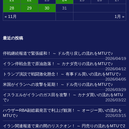
28
29
30
31
« 11月
1月 »
最近の投稿
停戦継続報道で緊張緩和！ ～ ドル売り戻しの流れをMTUで♪
2026/04/19
イラン停戦合意で原油急落！ ～ カナダ売りの流れをMTUで♪
2026/04/12
トランプ演説で戦闘激化懸念！ ～ 有事ドル買いの流れをMTUで♪
2026/04/05
米国がイランへの攻撃を延期！ ～ ドル売りの流れをMTUで♪
2026/03/29
イスラエルがイランのガス田を攻撃！ ～ カナダ買いの流れをMTU
で♪
2026/03/22
ハウザーRBA副総裁発言で利上げ観測！ ～ オージー買いの流れを
MTUで♪
2026/03/15
イラン関連報道で束の間のリスクオン！ ～ 円売りの流れをMTUで2