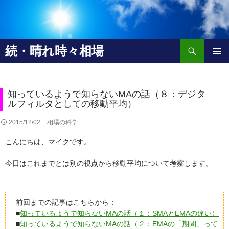
検
続・晴れ時々相場
索
コ
メインメ
ン
ニュー
テ
ン
知っているようで知らないMAの話（８：デジタ
ツ
ルフィルタとしての移動平均）
へ
2015/12/02
相場の科学
移
動
こんにちは、マイクです。
今日はこれまでとは別の視点から移動平均について考察します。
前回までの記事はこちらから：
■
知っているようで知らないMAの話（１：SMAとEMAの違い）
■
知っているようで知らないMAの話（２：EMAの「期間」って