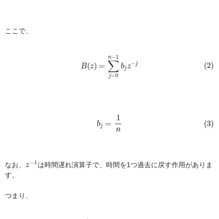
ここで、
(2)
B
(
z
)
=
∑
j
=
0
n
−
1
b
j
z
−
j
−
1
n
∑
−
(2)
(
)
=
j
B
z
b
z
j
=
0
j
(3)
b
j
=
1
n
1
=
(3)
b
j
n
z
−
1
−
1
なお、
は時間遅れ演算子で、時間を1つ過去に戻す作用がありま
z
す。
つまり、
(4)
z
−
1
u
(
t
)
=
u
(
t
−
1
)