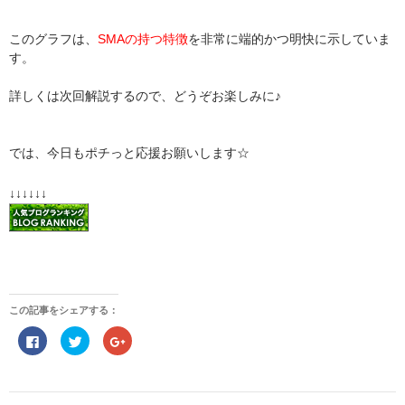
このグラフは、
SMAの持つ特徴
を非常に端的かつ明快に示していま
す。
詳しくは次回解説するので、どうぞお楽しみに♪
では、今日もポチっと応援お願いします☆
↓↓↓↓↓↓
この記事をシェアする：
F
ク
ク
a
リ
リ
c
ッ
ッ
e
ク
ク
b
し
し
o
て
て
投
o
T
G