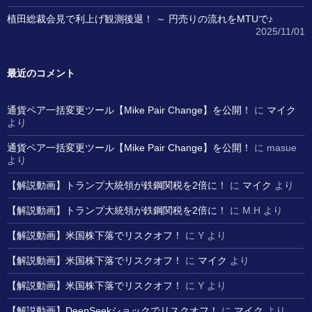
植田総裁会見で利上げ観測後退！ ～ 円売りの流れをMTUで♪
2025/11/01
最近のコメント
通貨ペア一括変更ツール【Mike Pair Change】を公開！
に
マイク
より
通貨ペア一括変更ツール【Mike Pair Change】を公開！
に
masue
より
【解説動画】トランプ大統領が鉄鋼関税を2倍に！
に
マイク
より
【解説動画】トランプ大統領が鉄鋼関税を2倍に！
に
M.H
より
【解説動画】米国株下落でリスクオフ！
に
Y
より
【解説動画】米国株下落でリスクオフ！
に
マイク
より
【解説動画】米国株下落でリスクオフ！
に
Y
より
【解説動画】DeepSeekショックでリスクオフ！
に
マイク
より