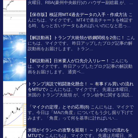
火曜日、RBA(豪州中央銀行)の ハウザー副総裁 が、 ...
【保存版】検証用MT4過去データの入手・作成方法
こ
んにちは、マイクです。 MT4で過去チャートを検証す
る時、もっと古いデータもあればいいのになと思っ...
【解説動画】トランプ大統領が鉄鋼関税を2倍に！
こん
にちは、マイクです。 昨日アップしたブログ記事の解
説動画をお届けします。 トラン...
【解説動画】日米要人が口先介入リレー！
こんにち
は、マイクです。 昨日アップしたブログ記事の解説動
画をお届けします。 通貨ペ...
トランプ演説で戦闘激化懸念！ ～ 有事ドル買いの流れ
をMTUで♪
こんにちは、マイクです。 先週は木曜日、
米国の トランプ大統領 が、イラン紛争に関する演説...
「マイクの定理」とその応用(8)
こんにちは、マイクで
す。今日は「MAの角度」についてもう少し掘り下げて
みます。「角度」って何を基準に計ればいい...
米国がイランへの攻撃を延期！ ～ ドル売りの流れを
MTUで♪
こんにちは、マイクです。 先週は月曜日、米