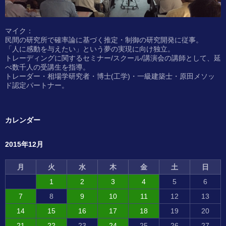
マイク：
民間の研究所で確率論に基づく推定・制御の研究開発に従事。
「人に感動を与えたい」という夢の実現に向け独立。
トレーディングに関するセミナー/スクール/講演会の講師として、延
べ数千人の受講生を指導。
トレーダー・相場学研究者・博士(工学)・一級建築士・原田メソッ
ド認定パートナー。
カレンダー
2015年12月
月
火
水
木
金
土
日
1
2
3
4
5
6
7
8
9
10
11
12
13
14
15
16
17
18
19
20
21
22
23
24
25
26
27