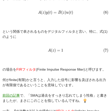
(6)
A
(
z
)
y
(
t
)
=
B
(
z
)
u
(
t
)
(
)
(
)
=
(
)
(
)
(6)
A
z
y
t
B
z
u
t
という関係で表されるものをデジタルフィルタと言い、特に、式(1)
のように
(7)
A
(
z
)
=
1
(
)
=
1
(7)
A
z
の場合を
FIRフィルタ
(Finite Impulse Response filter)と呼びます。
何がfinite(有限)かと言うと、入力した信号に影響を及ぼされる出力
が有限個であるということを意味しています。
前回の記事
で、「SMAは過去をすっきり忘れてしまう性格」と書き
ましたが、まさにこのことを指しているんですね。
A
一方、
の次数が1以上の場合には
IIRフィルタ
(Infinite Impulse