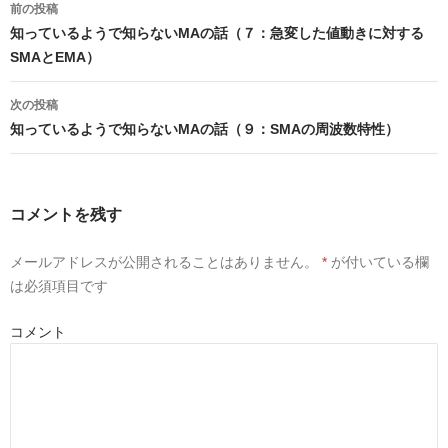
稿
前の投稿
k
w
o
で
i
o
ナ
知っているようで知らないMAの話（７：急変した値動きに対する
共
t
g
ビ
有
t
l
ゲ
SMAとEMA）
す
e
e
る
r
+
ー
に
で
で
シ
は
共
共
ョ
次の投稿
ク
有
有
リ
(
(
ン
知っているようで知らないMAの話（９：SMAの周波数特性）
ッ
新
新
ク
し
し
し
い
い
て
ウ
ウ
く
ィ
ィ
だ
ン
ン
さ
ド
ド
コメントを残す
い
ウ
ウ
(
で
で
新
開
開
し
き
き
メールアドレスが公開されることはありません。
*
が付いている欄
い
ま
ま
ウ
す
す
は必須項目です
ィ
)
)
ン
ド
ウ
コメント
で
開
き
ま
す
)