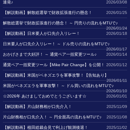
連発♪
2026/03/08
【解説動画】解散総選挙で財政拡張進行の懸念！
2026/01/25
解散総選挙で財政拡張進行の懸念！ ～ 円売りの流れをMTUで♪
2026/01/24
【解説動画】日米要人が口先介入リレー！
2026/01/18
日米要人が口先介入リレー！ ～ ドル売りの流れをMTUで♪
2026/01/17
おかげさまで大好評！ ～ 通貨ペア一括変更ツール♪
2026/01/14
通貨ペア一括変更ツール【Mike Pair Change】を公開！
2026/01/12
【解説動画】米国がベネズエラを軍事攻撃！【告知あり】
2026/01/11
米国がベネズエラを軍事攻撃！ ～ ドル買いの流れをMTUで♪
2026/01/10
☆2026年 あけましておめでとうございます☆
2026/01/01
【解説動画】片山財務相が口先介入！
2025/11/09
片山財務相が口先介入！ ～ 円全面高の流れをMTUで♪
2025/11/08
【解説動画】植田総裁会見で利上げ観測後退！
2025/11/02