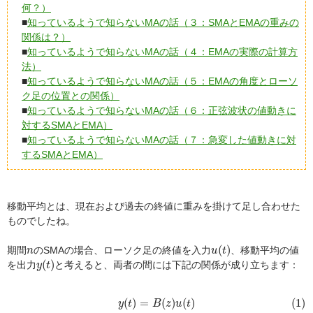
何？）
■
知っているようで知らないMAの話（３：SMAとEMAの重みの
関係は？）
■
知っているようで知らないMAの話（４：EMAの実際の計算方
法）
■
知っているようで知らないMAの話（５：EMAの角度とローソ
ク足の位置との関係）
■
知っているようで知らないMAの話（６：正弦波状の値動きに
対するSMAとEMA）
■
知っているようで知らないMAの話（７：急変した値動きに対
するSMAとEMA）
移動平均とは、現在および過去の終値に重みを掛けて足し合わせた
ものでしたね。
u
(
t
)
n
(
)
期間
のSMAの場合、ローソク足の終値を入力
、移動平均の値
n
u
t
y
(
t
)
(
)
を出力
と考えると、両者の間には下記の関係が成り立ちます：
y
t
(1)
y
(
t
)
=
B
(
z
)
u
(
t
)
(
)
=
(
)
(
)
(1)
y
t
B
z
u
t