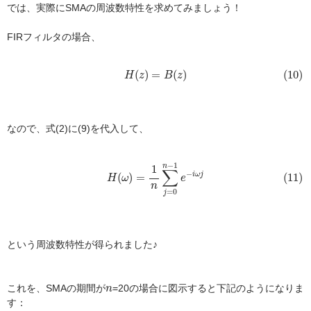
では、実際にSMAの周波数特性を求めてみましょう！
FIRフィルタの場合、
(10)
H
(
z
)
=
B
(
z
)
(
)
=
(
)
(10)
H
z
B
z
なので、式(2)に(9)を代入して、
(11)
H
(
ω
)
=
1
n
∑
j
=
0
n
−
1
e
−
i
ω
j
−
1
n
1
∑
−
(11)
(
)
=
i
ω
j
H
ω
e
n
=
0
j
という周波数特性が得られました♪
n
これを、SMAの期間が
=20の場合に図示すると下記のようになりま
n
す：