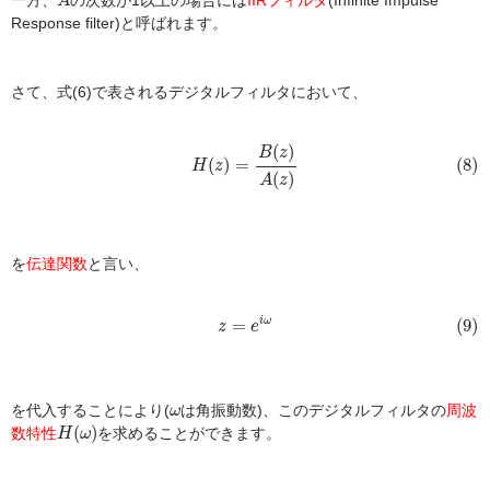
A
Response filter)と呼ばれます。
さて、式(6)で表されるデジタルフィルタにおいて、
(8)
H
(
z
)
=
B
(
z
)
A
(
z
)
(
)
B
z
(
)
=
(8)
H
z
(
)
A
z
を
伝達関数
と言い、
(9)
z
=
e
i
ω
=
(9)
i
ω
z
e
ω
を代入することにより(
は角振動数)、このデジタルフィルタの
周波
ω
H
(
ω
)
(
)
数特性
を求めることができます。
H
ω