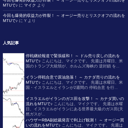
今回も爆発的収益力が炸裂！ ～ オージー売りとリスクオフの流れを
MTUで♪
に
マイク
より
今回も爆発的収益力が炸裂！ ～ オージー売りとリスクオフの流れを
MTUで♪
に
Y
より
人気記事
停戦継続報道で緊張緩和！ ～ ドル売り戻しの流れを
MTUで♪
こんにちは、マイクです。 先週は月曜日、米
国のトランプ大統領が、ホルムズ海峡の 逆封鎖 を...
イラン停戦合意で原油急落！ ～ カナダ売りの流れを
MTUで♪
こんにちは、マイクです。 先週は水曜日、米
国・イスラエルとイランが2週間の 停戦合意 を行...
イスラエルがイランのガス田を攻撃！ ～ カナダ買いの
流れをMTUで♪
こんにちは、マイクです。 先週は水曜
日、イスラエルがイランにある世界最大級のガス田(天
然ガスが...
ハウザーRBA副総裁発言で利上げ観測！ ～ オージー買
いの流れをMTUで♪
こんにちは、マイクです。 先週は